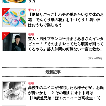
り方
手づくり
4
【夏祭りごっこ】ハチの巣みたいな立体のお
花「でんぐり紙の花」を手づくり！ 暑い日
はおうちで楽しもう
連載
5
芸人・男性ブランコ平井まさあきさんインタ
ビュー「『そのままやってたら順番が回って
くるやろ』芸人仲間の何気ない一言に救われ
てきたから、頑張れる」
（8/2～8/9）
最新記事
連載
高校生のニイニが帰宅したら様子が変。お顔
が青いかも…？ その理由にオトト君は…
【10歳差兄弟！ぼくのニイニは高校生・3】