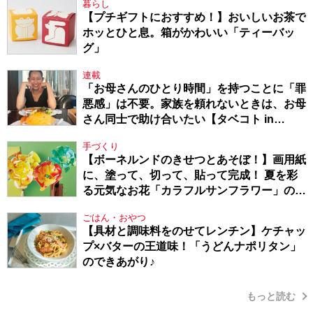
暮らし
【プチギフトにおすすめ！】おいしいお茶で
ホッとひと息。箱がかわいい「ティーバッ
グ」
連載
「お母さんのひとり時間」を持つことに「罪
悪感」は不要。家族を頼れないときは、お母
さん同士で助け合いたい【タベコト in
Berlin・130】
手づくり
【ボーネルンドのきせつとあそぼ！】画用紙
に、塗って、切って、貼って完成！ 夏を彩
る元気なお花「カラフルサンフラワー」の作
り方
ごはん・おやつ
【具材と調味料をのせてレンチン】ケチャッ
プ×バターの王道味！「うどんナポリタン」
のできあがり♪
もっと読む