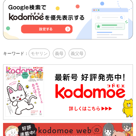
キーワード：
モヤリン
義母
義父母