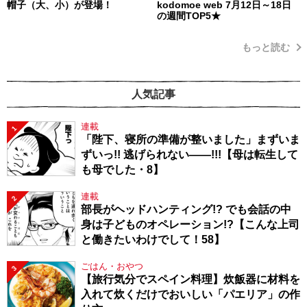
帽子（大、小）が登場！
kodomoe web 7月12日～18日
の週間TOP5★
もっと読む
人気記事
連載
1
「陛下、寝所の準備が整いました」まずいま
ずいっ!! 逃げられない――!!!【母は転生して
も母でした・8】
連載
2
部長がヘッドハンティング!? でも会話の中
身は子どものオペレーション!?【こんな上司
と働きたいわけでして！58】
ごはん・おやつ
3
【旅行気分でスペイン料理】炊飯器に材料を
入れて炊くだけでおいしい「パエリア」の作