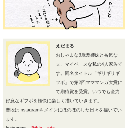
えだまる
おしゃまな3歳差姉妹と呑気な
夫、マイペースな私の4人家族で
す。同名タイトル「ギリギリギ
フボ」で第2回マママンガ大賞に
て期待賞を受賞。いつでも全力
好意なギフボを軽快に楽しく描いていきます。
普段はInstagramをメインにほのぼのした日々を描いてい
ます。