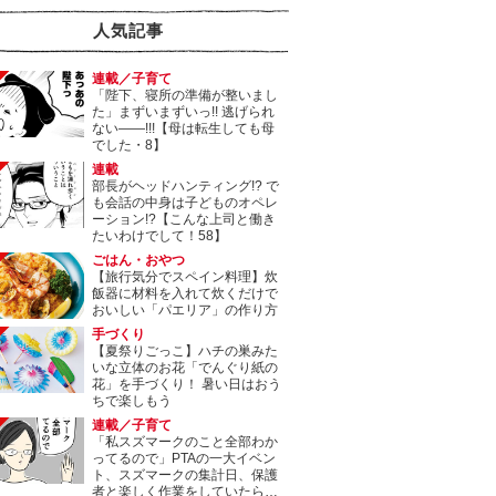
人気記事
連載／子育て
「陛下、寝所の準備が整いまし
た」まずいまずいっ!! 逃げられ
ない――!!!【母は転生しても母
でした・8】
連載
部長がヘッドハンティング!? で
も会話の中身は子どものオペレ
ーション!?【こんな上司と働き
たいわけでして！58】
ごはん・おやつ
【旅行気分でスペイン料理】炊
飯器に材料を入れて炊くだけで
おいしい「パエリア」の作り方
手づくり
【夏祭りごっこ】ハチの巣みた
いな立体のお花「でんぐり紙の
花」を手づくり！ 暑い日はおう
ちで楽しもう
連載／子育て
「私スズマークのこと全部わか
ってるので」PTAの一大イベン
ト、スズマークの集計日、保護
者と楽しく作業をしていたら…