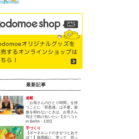
最新記事
連載
「お母さんのひとり時間」を持
つことに「罪悪感」は不要。家
族を頼れないときは、お母さん
同士で助け合いたい【タベコト
in Berlin・130】
手づくり
【ボーネルンドのきせつとあそ
ぼ！】画用紙に、塗って、切っ