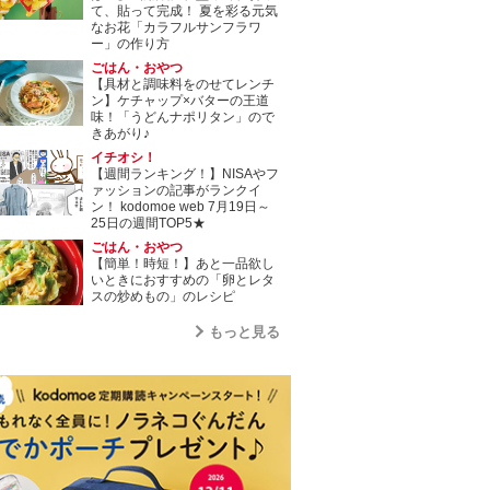
て、貼って完成！ 夏を彩る元気
なお花「カラフルサンフラワ
ー」の作り方
ごはん・おやつ
【具材と調味料をのせてレンチ
ン】ケチャップ×バターの王道
味！「うどんナポリタン」ので
きあがり♪
イチオシ！
【週間ランキング！】NISAやフ
ァッションの記事がランクイ
ン！ kodomoe web 7月19日～
25日の週間TOP5★
ごはん・おやつ
【簡単！時短！】あと一品欲し
いときにおすすめの「卵とレタ
スの炒めもの」のレシピ
もっと見る