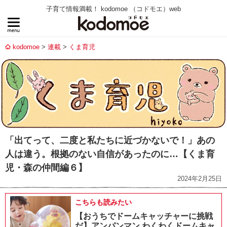
子育て情報満載！ kodomoe （コドモエ）web
kodomoe
連載
くま育児
「出てって、二度と私たちに近づかないで！」あの
人は違う。根拠のない自信があったのに…【くま育
児・森の仲間編６】
2024年2月25日
こちらも読みたい
【おうちでドームキャッチャーに挑戦
だ】アンパンマン わくわくドームキャ