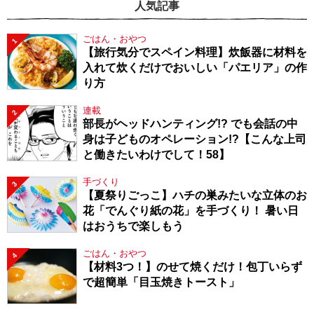
人気記事
ごはん・おやつ
1
【旅行気分でスペイン料理】炊飯器に材料を
入れて炊くだけでおいしい「パエリア」の作
り方
連載
2
部長がヘッドハンティング!? でも会話の中
身は子どものオペレーション!?【こんな上司
と働きたいわけでして！58】
手づくり
3
【夏祭りごっこ】ハチの巣みたいな立体のお
花「でんぐり紙の花」を手づくり！ 暑い日
はおうちで楽しもう
ごはん・おやつ
4
【材料3つ！】のせて焼くだけ！包丁いらず
で超簡単「目玉焼きトースト」