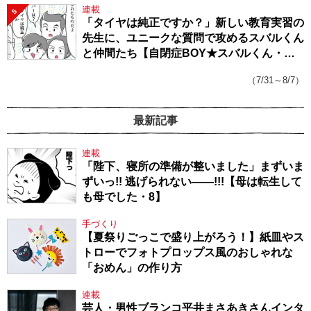
連載
5
「タイヤは純正ですか？」新しい教育実習の
先生に、ユニークな質問で攻めるスバルくん
と仲間たち【自閉症BOY★スバルくん・
143】
（7/31～8/7）
最新記事
連載
「陛下、寝所の準備が整いました」まずいま
ずいっ!! 逃げられない――!!!【母は転生して
も母でした・8】
手づくり
【夏祭りごっこで盛り上がろう！】紙皿やス
トローでフォトプロップス風のおしゃれな
「おめん」の作り方
連載
芸人・男性ブランコ平井まさあきさんインタ