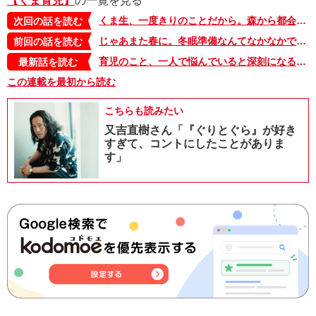
【くま育児】
の一覧を見る
くま生、一度きりのことだから。森から都会に来ーちゃった！【くま育児・都会編１】
次回の話を読む
じゃあまた春に。冬眠準備なんてなかなかできないから楽しいわ【くま育児・森の仲間編５】
前回の話を読む
育児のこと、一人で悩んでいると深刻になるのに、ママどうしで話すと笑い話になっちゃうのなんでだろう…【くま育児・エピソードゼロ】
最新話を読む
この連載を最初から読む
こちらも読みたい
又吉直樹さん「『ぐりとぐら』が好き
すぎて、コントにしたことがありま
す」