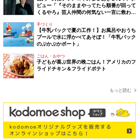
ビュー「『そのままやってたら順番が回って
くるやろ』芸人仲間の何気ない一言に救われ
てきたから、頑張れる」
手づくり
【牛乳パックで夏の工作！】お風呂やおうち
プールで水に浮かべてあそぼ！「牛乳パック
のぷかぷかボート」
ごはん・おやつ
子どもが喜ぶ世界の晩ごはん！アメリカのフ
ライドチキン＆フライドポテト
もっと読む