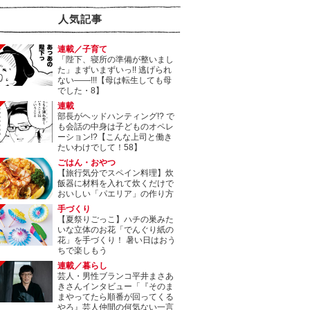
人気記事
連載／子育て
「陛下、寝所の準備が整いまし
た」まずいまずいっ!! 逃げられ
ない――!!!【母は転生しても母
でした・8】
連載
部長がヘッドハンティング!? で
も会話の中身は子どものオペレ
ーション!?【こんな上司と働き
たいわけでして！58】
ごはん・おやつ
【旅行気分でスペイン料理】炊
飯器に材料を入れて炊くだけで
おいしい「パエリア」の作り方
手づくり
【夏祭りごっこ】ハチの巣みた
いな立体のお花「でんぐり紙の
花」を手づくり！ 暑い日はおう
ちで楽しもう
連載／暮らし
芸人・男性ブランコ平井まさあ
きさんインタビュー「『そのま
まやってたら順番が回ってくる
やろ』芸人仲間の何気ない一言