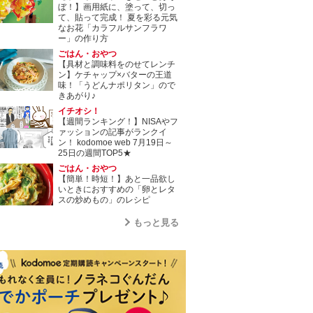
ぼ！】画用紙に、塗って、切っ
て、貼って完成！ 夏を彩る元気
なお花「カラフルサンフラワ
ー」の作り方
ごはん・おやつ
【具材と調味料をのせてレンチ
ン】ケチャップ×バターの王道
味！「うどんナポリタン」ので
きあがり♪
イチオシ！
【週間ランキング！】NISAやフ
ァッションの記事がランクイ
ン！ kodomoe web 7月19日～
25日の週間TOP5★
ごはん・おやつ
【簡単！時短！】あと一品欲し
いときにおすすめの「卵とレタ
スの炒めもの」のレシピ
もっと見る