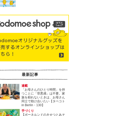
最新記事
連載
「お母さんのひとり時間」を持
つことに「罪悪感」は不要。家
族を頼れないときは、お母さん
同士で助け合いたい【タベコト
in Berlin・130】
手づくり
【ボーネルンドのきせつとあそ