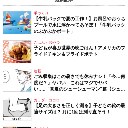
手づくり
【牛乳パックで夏の工作！】お風呂やおうち
プールで水に浮かべてあそぼ！「牛乳パック
のぷかぷかボート」
ごはん・おやつ
子どもが喜ぶ世界の晩ごはん！アメリカのフ
ライドチキン＆フライドポテト
連載
ごみ収集はこの暑さでも休みナシ！「今…何
度だ？」ヤバい…これはマジでヤバ
い…。“真夏のシューシューマン”篇【シュー
シューマン・17】
カラダ・ココロ
【足の大きさを正しく測る】子どもの靴の最
適サイズは？ 月に1回は測り直そう！