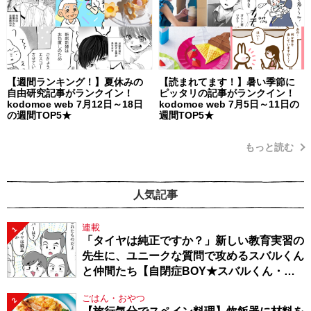
【週間ランキング！】夏休みの
【読まれてます！】暑い季節に
自由研究記事がランクイン！
ピッタリの記事がランクイン！
kodomoe web 7月12日～18日
kodomoe web 7月5日～11日の
の週間TOP5★
週間TOP5★
もっと読む
人気記事
連載
1
「タイヤは純正ですか？」新しい教育実習の
先生に、ユニークな質問で攻めるスバルくん
と仲間たち【自閉症BOY★スバルくん・
143】
ごはん・おやつ
2