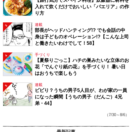
【旅行気分でスペイン料理】炊飯器に材料を
入れて炊くだけでおいしい「パエリア」の作
り方
連載
3
部長がヘッドハンティング!? でも会話の中
身は子どものオペレーション!?【こんな上司
と働きたいわけでして！58】
手づくり
4
【夏祭りごっこ】ハチの巣みたいな立体のお
花「でんぐり紙の花」を手づくり！ 暑い日
はおうちで楽しもう
連載
5
ビビり？うちの男子5人目が、わが家の一員
になった瞬間【うちの男子（だんご）4兄
弟・44】
（7/30～8/6）
最新記事