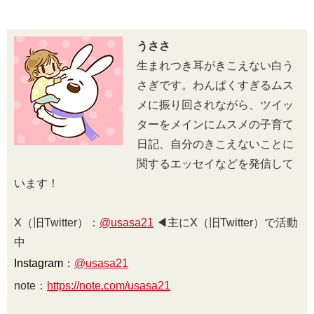
うささ
生まれつき耳がきこえない白う
さぎです。わんぱくすぎるムス
メに振り回されながら、ツイッ
ターをメインにムスメの子育て
日記、自分のきこえないことに
関するエッセイなどを発信して
います！
X（旧Twitter）：
@usasa21
◀︎主にX（旧Twitter）で活動
中
Instagram
：
@usasa21
note：
https://note.com/usasa21