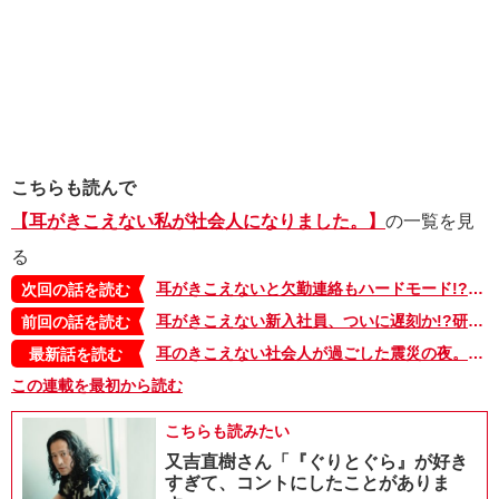
こちらも読んで
【耳がきこえない私が社会人になりました。】
の一覧を見
る
耳がきこえないと欠勤連絡もハードモード!?電話できないから高熱が出た朝は不安でいっぱい…！【耳がきこえない私が社会人になりました。20】
次回の話を読む
耳がきこえない新入社員、ついに遅刻か!?研修に向かう乗り換えで大パニック!ホーム逆!?路線違う!?【耳がきこえない私が社会人になりました。18】
前回の話を読む
耳のきこえない社会人が過ごした震災の夜。家に帰れるのかな…？被災地の方々は無事…？【耳がきこえない私が社会人になりました。29】
最新話を読む
この連載を最初から読む
こちらも読みたい
又吉直樹さん「『ぐりとぐら』が好き
すぎて、コントにしたことがありま