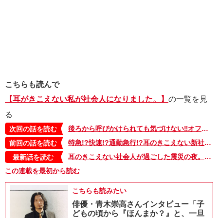
こちらも読んで
【耳がきこえない私が社会人になりました。】
の一覧を見
る
後ろから呼びかけられても気づけない‼オフィスの席に悩む耳のきこえない新社会人…念願の席替えの結果は…⁉【耳がきこえない私が社会人になりました。06】
次回の話を読む
特急!?快速!?通勤急行!?耳のきこえない新社会人が都会の電車に大混乱‼【耳がきこえない私が社会人になりました。04】
前回の話を読む
耳のきこえない社会人が過ごした震災の夜。家に帰れるのかな…？被災地の方々は無事…？【耳がきこえない私が社会人になりました。29】
最新話を読む
この連載を最初から読む
こちらも読みたい
俳優・青木崇高さんインタビュー「子
どもの頃から『ほんまか？』と、一旦