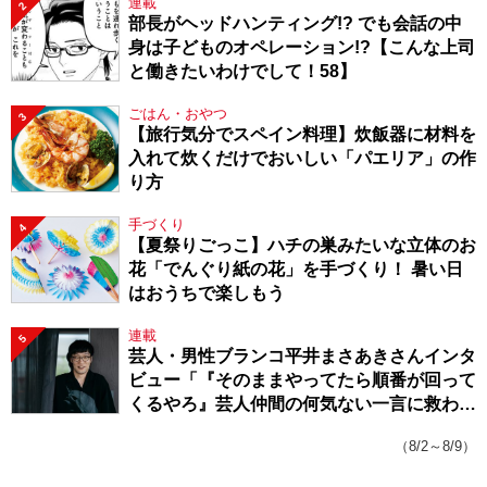
連載
2
部長がヘッドハンティング!? でも会話の中
身は子どものオペレーション!?【こんな上司
と働きたいわけでして！58】
ごはん・おやつ
3
【旅行気分でスペイン料理】炊飯器に材料を
入れて炊くだけでおいしい「パエリア」の作
り方
手づくり
4
【夏祭りごっこ】ハチの巣みたいな立体のお
花「でんぐり紙の花」を手づくり！ 暑い日
はおうちで楽しもう
連載
5
芸人・男性ブランコ平井まさあきさんインタ
ビュー「『そのままやってたら順番が回って
くるやろ』芸人仲間の何気ない一言に救われ
てきたから、頑張れる」
（8/2～8/9）