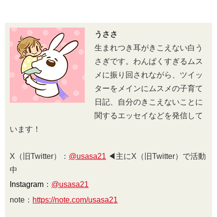
うささ
生まれつき耳がきこえない白う
さぎです。わんぱくすぎるムス
メに振り回されながら、ツイッ
ターをメインにムスメの子育て
日記、自分のきこえないことに
関するエッセイなどを発信して
います！
X（旧Twitter）：
@usasa21
◀︎主にX（旧Twitter）で活動
中
Instagram
：
@usasa21
note：
https://note.com/usasa21