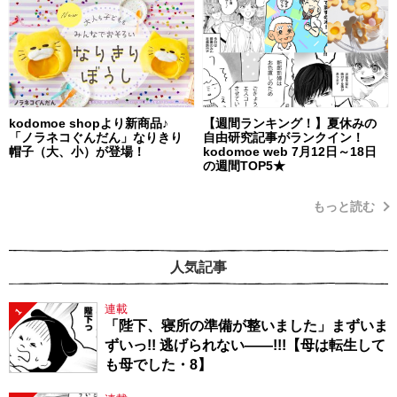
kodomoe shopより新商品♪
【週間ランキング！】夏休みの
「ノラネコぐんだん」なりきり
自由研究記事がランクイン！
帽子（大、小）が登場！
kodomoe web 7月12日～18日
の週間TOP5★
もっと読む
人気記事
連載
1
「陛下、寝所の準備が整いました」まずいま
ずいっ!! 逃げられない――!!!【母は転生して
も母でした・8】