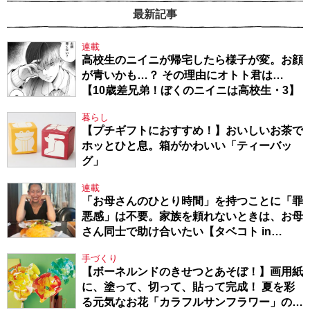
最新記事
連載
高校生のニイニが帰宅したら様子が変。お顔
が青いかも…？ その理由にオトト君は…
【10歳差兄弟！ぼくのニイニは高校生・3】
暮らし
【プチギフトにおすすめ！】おいしいお茶で
ホッとひと息。箱がかわいい「ティーバッ
グ」
連載
「お母さんのひとり時間」を持つことに「罪
悪感」は不要。家族を頼れないときは、お母
さん同士で助け合いたい【タベコト in
Berlin・130】
手づくり
【ボーネルンドのきせつとあそぼ！】画用紙
に、塗って、切って、貼って完成！ 夏を彩
る元気なお花「カラフルサンフラワー」の作