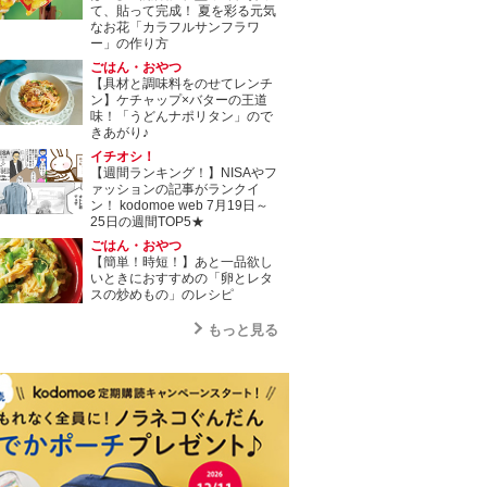
て、貼って完成！ 夏を彩る元気
なお花「カラフルサンフラワ
ー」の作り方
ごはん・おやつ
【具材と調味料をのせてレンチ
ン】ケチャップ×バターの王道
味！「うどんナポリタン」ので
きあがり♪
イチオシ！
【週間ランキング！】NISAやフ
ァッションの記事がランクイ
ン！ kodomoe web 7月19日～
25日の週間TOP5★
ごはん・おやつ
【簡単！時短！】あと一品欲し
いときにおすすめの「卵とレタ
スの炒めもの」のレシピ
もっと見る