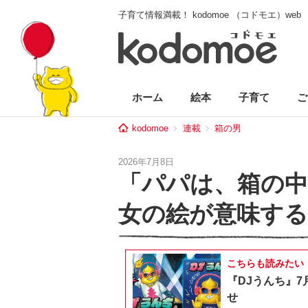
子育て情報満載！ kodomoe （コドモエ）web
ホーム
絵本
子育て
ご
kodomoe
連載
箱の男
2026年7月8日
「パパは、箱の中
女の絵が意味する
こちらも読みたい
『DJうんち』7
せ