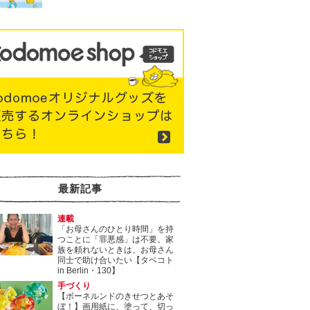
最新記事
連載
「お母さんのひとり時間」を持
つことに「罪悪感」は不要。家
族を頼れないときは、お母さん
同士で助け合いたい【タベコト
in Berlin・130】
手づくり
【ボーネルンドのきせつとあそ
ぼ！】画用紙に、塗って、切っ