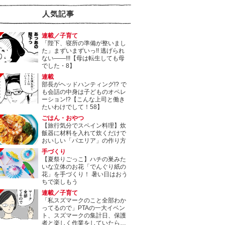
人気記事
連載／子育て
「陛下、寝所の準備が整いまし
た」まずいまずいっ!! 逃げられ
ない――!!!【母は転生しても母
でした・8】
連載
部長がヘッドハンティング!? で
も会話の中身は子どものオペレ
ーション!?【こんな上司と働き
たいわけでして！58】
ごはん・おやつ
【旅行気分でスペイン料理】炊
飯器に材料を入れて炊くだけで
おいしい「パエリア」の作り方
手づくり
【夏祭りごっこ】ハチの巣みた
いな立体のお花「でんぐり紙の
花」を手づくり！ 暑い日はおう
ちで楽しもう
連載／子育て
「私スズマークのこと全部わか
ってるので」PTAの一大イベン
ト、スズマークの集計日、保護
者と楽しく作業をしていたら…