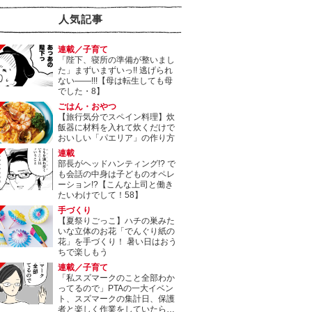
人気記事
連載／子育て
「陛下、寝所の準備が整いまし
た」まずいまずいっ!! 逃げられ
ない――!!!【母は転生しても母
でした・8】
ごはん・おやつ
【旅行気分でスペイン料理】炊
飯器に材料を入れて炊くだけで
おいしい「パエリア」の作り方
連載
部長がヘッドハンティング!? で
も会話の中身は子どものオペレ
ーション!?【こんな上司と働き
たいわけでして！58】
手づくり
【夏祭りごっこ】ハチの巣みた
いな立体のお花「でんぐり紙の
花」を手づくり！ 暑い日はおう
ちで楽しもう
連載／子育て
「私スズマークのこと全部わか
ってるので」PTAの一大イベン
ト、スズマークの集計日、保護
者と楽しく作業をしていたら…