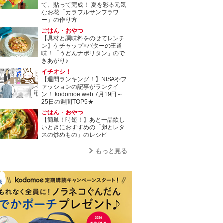
て、貼って完成！ 夏を彩る元気
なお花「カラフルサンフラワ
ー」の作り方
ごはん・おやつ
【具材と調味料をのせてレンチ
ン】ケチャップ×バターの王道
味！「うどんナポリタン」ので
きあがり♪
イチオシ！
【週間ランキング！】NISAやフ
ァッションの記事がランクイ
ン！ kodomoe web 7月19日～
25日の週間TOP5★
ごはん・おやつ
【簡単！時短！】あと一品欲し
いときにおすすめの「卵とレタ
スの炒めもの」のレシピ
もっと見る