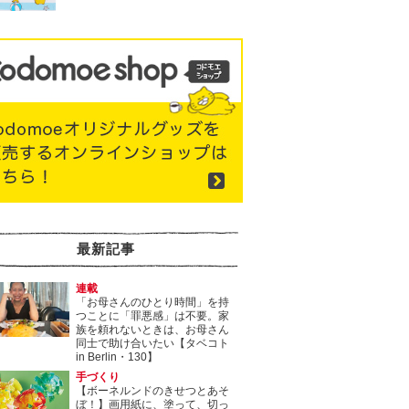
最新記事
連載
「お母さんのひとり時間」を持
つことに「罪悪感」は不要。家
族を頼れないときは、お母さん
同士で助け合いたい【タベコト
in Berlin・130】
手づくり
【ボーネルンドのきせつとあそ
ぼ！】画用紙に、塗って、切っ