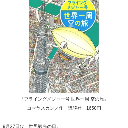
『フライングメジャー号 世界一周 空の旅』
コマヤスカン／作 講談社
1650
円
9
月
27
日は、世界観光の日。