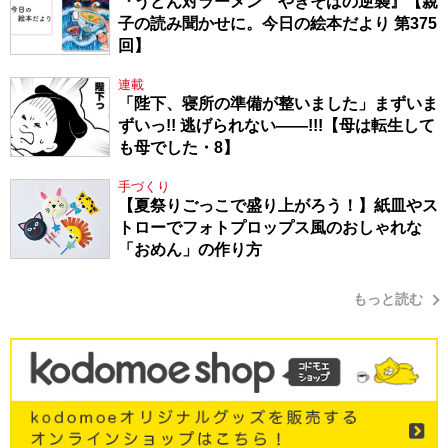
『うどん対ラーメン やきそばの逆襲』【親
子の読み聞かせに。今日の絵本だより 第375
回】
連載
「陛下、寝所の準備が整いました」まずいま
ずいっ!! 逃げられない――!!!【母は転生して
も母でした・8】
手づくり
【夏祭りごっこで盛り上がろう！】紙皿やス
トローでフォトプロップス風のおしゃれな
「おめん」の作り方
もっと読む