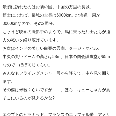
最初に訪れたのはお隣の国、中国の万里の長城。
博士によれば、長城の全長は
6000km
。北海道一周が
3000km
なので、その
2
周分。
ちょうど映画の撮影中のようで、馬に乗った兵士たちが迫
力の戦いを繰り広げています。
お次はインドの美しい白亜の霊廟、タージ・マハル。
中央の丸いドームの高さは
58m
、日本の国会議事堂が
65m
なので、ほぼ同じくらい。
みんなもフライングメジャー号から降りて、中を見て回り
ます。
その姿は米粒くらいですが
……
、ほら、キューちゃんがあ
そこにいるのが見えるかな
?
エジプトのピラミッド、フランスのエッフェル塔、アメリ