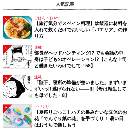
人気記事
ごはん・おやつ
1
【旅行気分でスペイン料理】炊飯器に材料を
入れて炊くだけでおいしい「パエリア」の作
り方
連載
2
部長がヘッドハンティング!? でも会話の中
身は子どものオペレーション!?【こんな上司
と働きたいわけでして！58】
連載
3
「陛下、寝所の準備が整いました」まずいま
ずいっ!! 逃げられない――!!!【母は転生して
も母でした・8】
手づくり
4
【夏祭りごっこ】ハチの巣みたいな立体のお
花「でんぐり紙の花」を手づくり！ 暑い日
はおうちで楽しもう