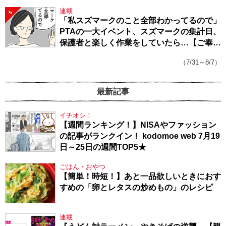
連載
5
「私スズマークのこと全部わかってるので」
PTAの一大イベント、スズマークの集計日、
保護者と楽しく作業をしていたら…【ご奉仕
戦隊★PTA・19】
（7/31～8/7）
最新記事
イチオシ！
【週間ランキング！】NISAやファッション
の記事がランクイン！ kodomoe web 7月19
日～25日の週間TOP5★
ごはん・おやつ
【簡単！時短！】あと一品欲しいときにおす
すめの「卵とレタスの炒めもの」のレシピ
連載