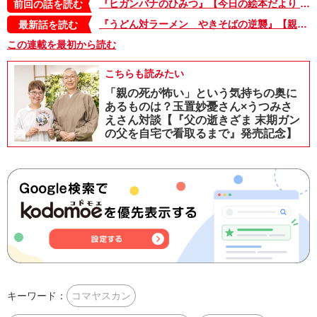
『ヒガンバナのひみつ』【今日の絵本だより 第318回】
前回の話を読む
『うどん対ラーメン やきそばの逆襲』【親子の読み聞かせに。今日の絵本だより 第375回】
最新話を読む
この連載を最初から読む
こちらも読みたい
「親の死が怖い」という気持ちの奥に
あるものは？玉置妙憂さん×うつみさ
えさん対談【『父の逝きざま 末期ガン
の父を自宅で看取るまで』発売記念】
キーワード：
コマヤスカン