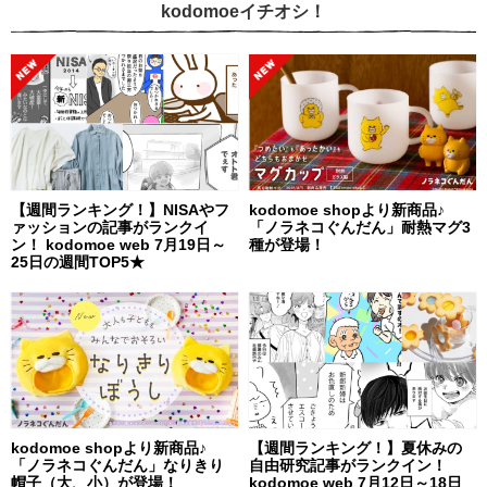
kodomoeイチオシ！
【週間ランキング！】NISAやフ
kodomoe shopより新商品♪
ァッションの記事がランクイ
「ノラネコぐんだん」耐熱マグ3
ン！ kodomoe web 7月19日～
種が登場！
25日の週間TOP5★
kodomoe shopより新商品♪
【週間ランキング！】夏休みの
「ノラネコぐんだん」なりきり
自由研究記事がランクイン！
帽子（大、小）が登場！
kodomoe web 7月12日～18日