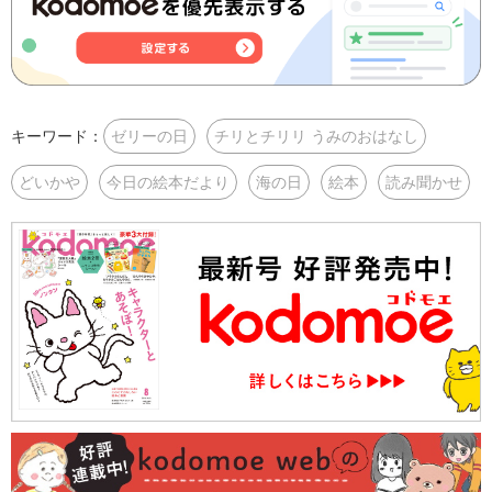
キーワード：
ゼリーの日
チリとチリリ うみのおはなし
どいかや
今日の絵本だより
海の日
絵本
読み聞かせ