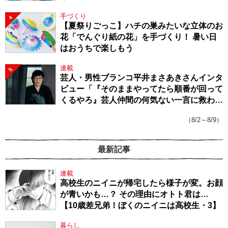
手づくり
4
【夏祭りごっこ】ハチの巣みたいな立体のお
花「でんぐり紙の花」を手づくり！ 暑い日
はおうちで楽しもう
連載
5
芸人・男性ブランコ平井まさあきさんインタ
ビュー「『そのままやってたら順番が回って
くるやろ』芸人仲間の何気ない一言に救われ
てきたから、頑張れる」
（8/2～8/9）
最新記事
連載
高校生のニイニが帰宅したら様子が変。お顔
が青いかも…？ その理由にオトト君は…
【10歳差兄弟！ぼくのニイニは高校生・3】
暮らし