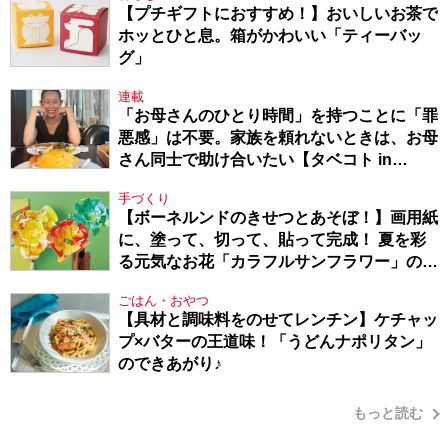
【プチギフトにおすすめ！】おいしいお茶で
ホッとひと息。箱がかわいい「ティーバッ
グ」
連載
「お母さんのひとり時間」を持つことに「罪
悪感」は不要。家族を頼れないときは、お母
さん同士で助け合いたい【タベコト in
Berlin・130】
手づくり
【ボーネルンドのきせつとあそぼ！】画用紙
に、塗って、切って、貼って完成！ 夏を彩
る元気なお花「カラフルサンフラワー」の作
り方
ごはん・おやつ
【具材と調味料をのせてレンチン】ケチャッ
プ×バターの王道味！「うどんナポリタン」
のできあがり♪
もっと読む