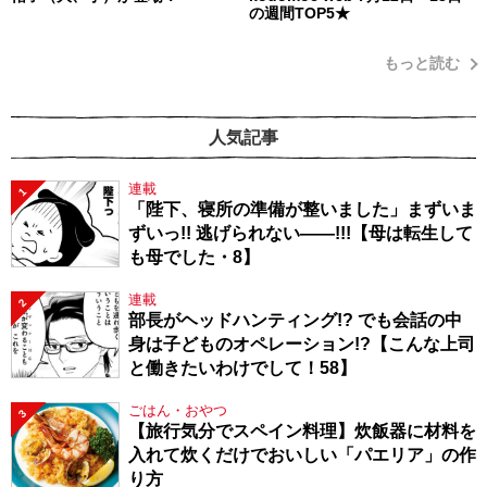
の週間TOP5★
もっと読む
人気記事
連載
1
「陛下、寝所の準備が整いました」まずいま
ずいっ!! 逃げられない――!!!【母は転生して
も母でした・8】
連載
2
部長がヘッドハンティング!? でも会話の中
身は子どものオペレーション!?【こんな上司
と働きたいわけでして！58】
ごはん・おやつ
3
【旅行気分でスペイン料理】炊飯器に材料を
入れて炊くだけでおいしい「パエリア」の作
り方