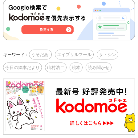
キーワード：
うそだあ!
エイプリルフール
サトシン
今日の絵本だより
山村浩二
絵本
読み聞かせ