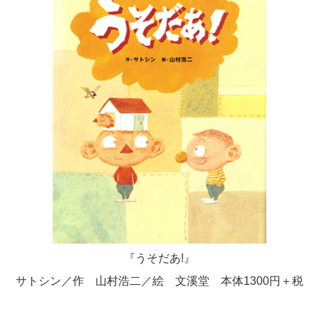
『うそだあ!』
サトシン／作 山村浩二／絵 文溪堂 本体1300円＋税