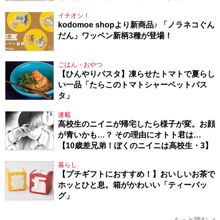
た件・104】
イチオシ！
kodomoe shopより新商品♪ 「ノラネコぐん
だん」ワッペン新柄3種が登場！
ごはん・おやつ
【ひんやりパスタ】凍らせたトマトで夏らし
い一品「たらこのトマトシャーベットパス
タ」
連載
高校生のニイニが帰宅したら様子が変。お顔
が青いかも…？ その理由にオトト君は…
【10歳差兄弟！ぼくのニイニは高校生・3】
暮らし
【プチギフトにおすすめ！】おいしいお茶で
ホッとひと息。箱がかわいい「ティーバッ
グ」