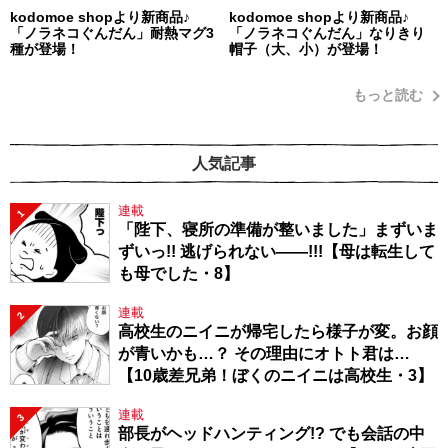
kodomoe shopより新商品♪
kodomoe shopより新商品♪
「ノラネコぐんだん」耐熱マグ3
「ノラネコぐんだん」なりきり
種が登場！
帽子（大、小）が登場！
もっと読む
人気記事
連載
1
「陛下、寝所の準備が整いました」まずいま
ずいっ!! 逃げられない――!!!【母は転生して
も母でした・8】
連載
2
高校生のニイニが帰宅したら様子が変。お顔
が青いかも…？ その理由にオトト君は…
【10歳差兄弟！ぼくのニイニは高校生・3】
連載
3
部長がヘッドハンティング!? でも会話の中