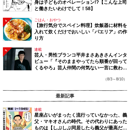
身は子どものオペレーション!?【こんな上司
と働きたいわけでして！58】
ごはん・おやつ
4
【旅行気分でスペイン料理】炊飯器に材料を
入れて炊くだけでおいしい「パエリア」の作
り方
連載
5
芸人・男性ブランコ平井まさあきさんインタ
ビュー「『そのままやってたら順番が回って
くるやろ』芸人仲間の何気ない一言に救われ
てきたから、頑張れる」
（8/3～8/10）
最新記事
連載
星座占いがまったく流行っていなかった、義
父・マキオさんの時代。その代わりにあった
ものは【しぶしぶ同居したら義父が最高だっ