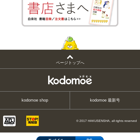
ページトップへ
kodomoe shop
kodomoe 最新号
© 2017 HAKUSENSHA, all rights reserved