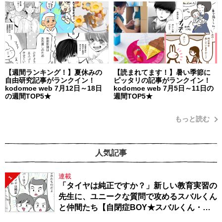
【週間ランキング！】夏休みの
【読まれてます！】暑い季節に
自由研究記事がランクイン！
ピッタリの記事がランクイン！
kodomoe web 7月12日～18日
kodomoe web 7月5日～11日の
の週間TOP5★
週間TOP5★
もっと読む
人気記事
連載
1
「タイヤは純正ですか？」新しい教育実習の
先生に、ユニークな質問で攻めるスバルくん
と仲間たち【自閉症BOY★スバルくん・
143】