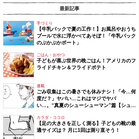
最新記事
手づくり
【牛乳パックで夏の工作！】お風呂やおうち
プールで水に浮かべてあそぼ！「牛乳パック
のぷかぷかボート」
ごはん・おやつ
子どもが喜ぶ世界の晩ごはん！アメリカのフ
ライドチキン＆フライドポテト
連載
ごみ収集はこの暑さでも休みナシ！「今…何
度だ？」ヤバい…これはマジでヤバ
い…。“真夏のシューシューマン”篇【シュー
シューマン・17】
カラダ・ココロ
【足の大きさを正しく測る】子どもの靴の最
適サイズは？ 月に1回は測り直そう！