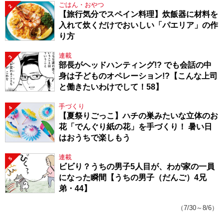
ごはん・おやつ
2
【旅行気分でスペイン料理】炊飯器に材料を
入れて炊くだけでおいしい「パエリア」の作
り方
連載
3
部長がヘッドハンティング!? でも会話の中
身は子どものオペレーション!?【こんな上司
と働きたいわけでして！58】
手づくり
4
【夏祭りごっこ】ハチの巣みたいな立体のお
花「でんぐり紙の花」を手づくり！ 暑い日
はおうちで楽しもう
連載
5
ビビり？うちの男子5人目が、わが家の一員
になった瞬間【うちの男子（だんご）4兄
弟・44】
（7/30～8/6）