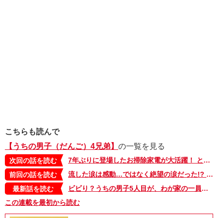
こちらも読んで
【うちの男子（だんご）4兄弟】
の一覧を見る
7年ぶりに登場したお掃除家電が大活躍！ と思いきや結末は…【うちの男子（だんご）4兄弟・34】
次回の話を読む
流した涙は感動…ではなく絶望の涙だった!? 卒園式や母への拷問!? 男子4兄弟のにぎやかな日常をご紹介【うちの男子（だんご）4兄弟・セレクション】
前回の話を読む
ビビり？うちの男子5人目が、わが家の一員になった瞬間【うちの男子（だんご）4兄弟・44】
最新話を読む
この連載を最初から読む