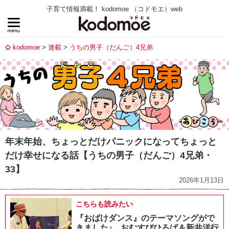
子育て情報満載！ kodomoe （コドモエ）web
kodomoe
連載
うちの男子（だんご）4兄弟
年末年始、ちょっとだけパニックになってちょっと
だけ幸せになる話【うちの男子（だんご）4兄弟・
33】
2026年1月13日
こちらも読みたい
『おばけダンス』のテーマソングがで
きました♪ おむすびひろば＆新井洋行