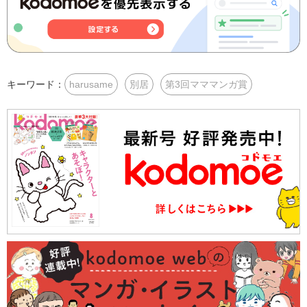
キーワード：
harusame
別居
第3回マママンガ賞