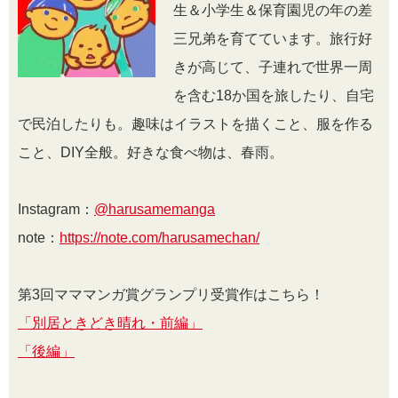
生＆小学生＆保育園児の年の差
三兄弟を育てています。旅行好
きが高じて、子連れで世界一周
を含む18か国を旅したり、自宅
で民泊したりも。趣味はイラストを描くこと、服を作る
こと、DIY全般。好きな食べ物は、春雨。
Instagram：
@harusamemanga
note：
https://note.com/harusamechan/
第3回マママンガ賞グランプリ受賞作はこちら！
「別居ときどき晴れ・前編」
「後編」