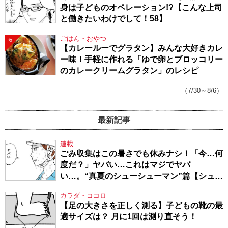
身は子どものオペレーション!?【こんな上司
と働きたいわけでして！58】
ごはん・おやつ
5
【カレールーでグラタン】みんな大好きカレ
ー味！手軽に作れる「ゆで卵とブロッコリー
のカレークリームグラタン」のレシピ
（7/30～8/6）
最新記事
連載
ごみ収集はこの暑さでも休みナシ！「今…何
度だ？」ヤバい…これはマジでヤバ
い…。“真夏のシューシューマン”篇【シュー
シューマン・17】
カラダ・ココロ
【足の大きさを正しく測る】子どもの靴の最
適サイズは？ 月に1回は測り直そう！