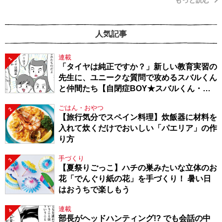
人気記事
連載
1
「タイヤは純正ですか？」新しい教育実習の
先生に、ユニークな質問で攻めるスバルくん
と仲間たち【自閉症BOY★スバルくん・
143】
ごはん・おやつ
2
【旅行気分でスペイン料理】炊飯器に材料を
入れて炊くだけでおいしい「パエリア」の作
り方
手づくり
3
【夏祭りごっこ】ハチの巣みたいな立体のお
花「でんぐり紙の花」を手づくり！ 暑い日
はおうちで楽しもう
連載
4
部長がヘッドハンティング!? でも会話の中