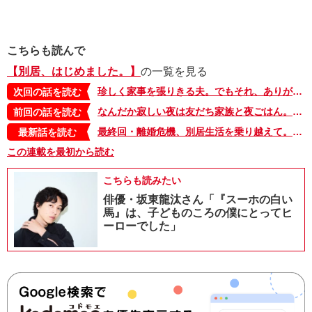
こちらも読んで
【別居、はじめました。】
の一覧を見る
珍しく家事を張りきる夫。でもそれ、ありがた迷惑なんだよな～【別居、はじめました。・16】
次回の話を読む
なんだか寂しい夜は友だち家族と夜ごはん。夫がいないという自由、そして孤独。【別居、はじめました。・14】
前回の話を読む
最終回・離婚危機、別居生活を乗り越えて。もういちど一つになった家族【別居、はじめました。・35】
最新話を読む
この連載を最初から読む
こちらも読みたい
俳優・坂東龍汰さん「『スーホの白い
馬』は、子どものころの僕にとってヒ
ーローでした」