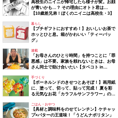
高校生のニイニが帰宅したら様子が変。お顔
が青いかも…？ その理由にオトト君は…
【10歳差兄弟！ぼくのニイニは高校生・3】
暮らし
【プチギフトにおすすめ！】おいしいお茶で
ホッとひと息。箱がかわいい「ティーバッ
グ」
連載
「お母さんのひとり時間」を持つことに「罪
悪感」は不要。家族を頼れないときは、お母
さん同士で助け合いたい【タベコト in
Berlin・130】
手づくり
【ボーネルンドのきせつとあそぼ！】画用紙
に、塗って、切って、貼って完成！ 夏を彩
る元気なお花「カラフルサンフラワー」の作
り方
ごはん・おやつ
【具材と調味料をのせてレンチン】ケチャッ
プ×バターの王道味！「うどんナポリタン」