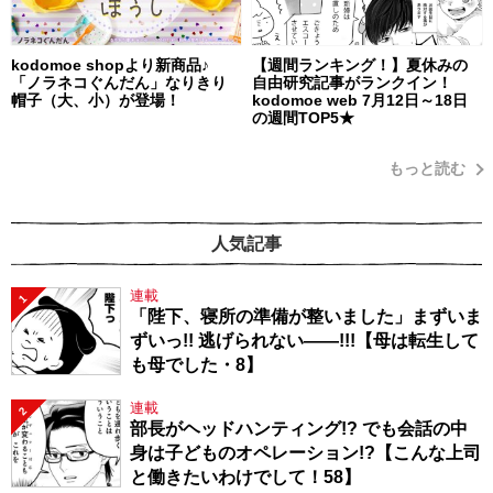
kodomoe shopより新商品♪
【週間ランキング！】夏休みの
「ノラネコぐんだん」なりきり
自由研究記事がランクイン！
帽子（大、小）が登場！
kodomoe web 7月12日～18日
の週間TOP5★
もっと読む
人気記事
連載
1
「陛下、寝所の準備が整いました」まずいま
ずいっ!! 逃げられない――!!!【母は転生して
も母でした・8】
連載
2
部長がヘッドハンティング!? でも会話の中
身は子どものオペレーション!?【こんな上司
と働きたいわけでして！58】