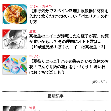
ごはん・おやつ
3
【旅行気分でスペイン料理】炊飯器に材料を
入れて炊くだけでおいしい「パエリア」の作
り方
連載
4
高校生のニイニが帰宅したら様子が変。お顔
が青いかも…？ その理由にオトト君は…
【10歳差兄弟！ぼくのニイニは高校生・3】
手づくり
5
【夏祭りごっこ】ハチの巣みたいな立体のお
花「でんぐり紙の花」を手づくり！ 暑い日
はおうちで楽しもう
（8/2～8/9）
最新記事
連載