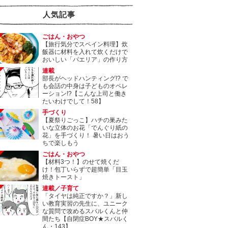
人気記事
ごはん・おやつ
【旅行気分でスペイン料理】炊
飯器に材料を入れて炊くだけで
おいしい「パエリア」の作り方
連載
部長がヘッドハンティング!? で
も会話の中身は子どものオペレ
ーション!?【こんな上司と働き
たいわけでして！58】
手づくり
【夏祭りごっこ】ハチの巣みた
いな立体のお花「でんぐり紙の
花」を手づくり！ 暑い日はおう
ちで楽しもう
ごはん・おやつ
【材料3つ！】のせて焼くだ
け！包丁いらずで超簡単「目玉
焼きトースト」
連載／子育て
「タイヤは純正ですか？」新し
い教育実習の先生に、ユニーク
な質問で攻めるスバルくんと仲
間たち【自閉症BOY★スバルく
ん・143】