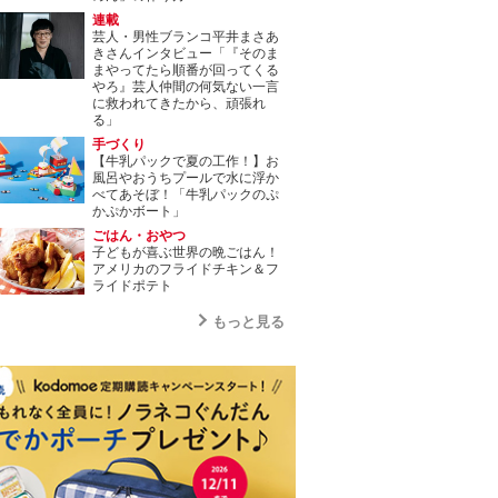
連載
芸人・男性ブランコ平井まさあ
きさんインタビュー「『そのま
まやってたら順番が回ってくる
やろ』芸人仲間の何気ない一言
に救われてきたから、頑張れ
る」
手づくり
【牛乳パックで夏の工作！】お
風呂やおうちプールで水に浮か
べてあそぼ！「牛乳パックのぷ
かぷかボート」
ごはん・おやつ
子どもが喜ぶ世界の晩ごはん！
アメリカのフライドチキン＆フ
ライドポテト
もっと見る