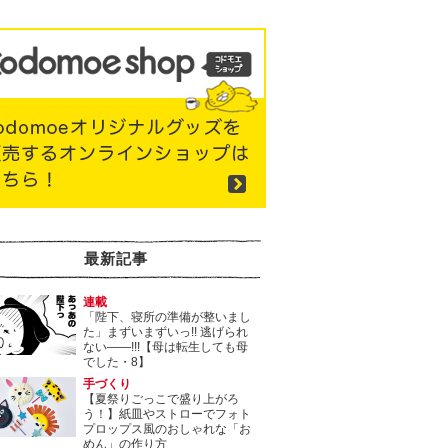
最新記事
連載
「陛下、寝所の準備が整いまし
た」まずいまずいっ!! 逃げられ
ない――!!!【母は転生しても母
でした・8】
手づくり
【夏祭りごっこで盛り上がろ
う！】紙皿やストローでフォト
プロップス風のおしゃれな「お
めん」の作り方