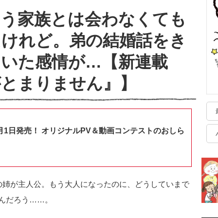
もう家族とは会わなくても
たけれど。弟の結婚話をき
いた感情が…【新連載
がとまりません』】
月1日発売！ オリジナルPV＆動画コンテストのおしら
の姉が主人公。もう大人になったのに、どうしていまで
んだろう……。