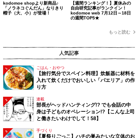
kodomoe shopより新商品♪
【週間ランキング！】夏休みの
「ノラネコぐんだん」なりきり
自由研究記事がランクイン！
帽子（大、小）が登場！
kodomoe web 7月12日～18日
の週間TOP5★
もっと読む
人気記事
ごはん・おやつ
1
【旅行気分でスペイン料理】炊飯器に材料を
入れて炊くだけでおいしい「パエリア」の作
り方
連載
2
部長がヘッドハンティング!? でも会話の中
身は子どものオペレーション!?【こんな上司
と働きたいわけでして！58】
手づくり
3
【夏祭りごっこ】ハチの巣みたいな立体のお