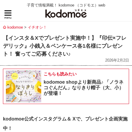
子育て情報満載！ kodomoe （コドモエ）web
kodomoe
イチオシ！
【インスタ＆Xでプレゼント実施中！】『印伝×フレ
デリック』小銭入＆ペンケース各1名様にプレゼン
ト！ 奮ってご応募ください♪
2026年2月2日
こちらも読みたい
kodomoe shopより新商品♪ 「ノラネ
コぐんだん」なりきり帽子（大、小）
が登場！
kodomoe公式インスタグラム＆ X
で、プレゼント企画実施
中！