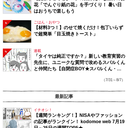
花「でんぐり紙の花」を手づくり！ 暑い日
はおうちで楽しもう
ごはん・おやつ
4
【材料3つ！】のせて焼くだけ！包丁いらず
で超簡単「目玉焼きトースト」
連載
5
「タイヤは純正ですか？」新しい教育実習の
先生に、ユニークな質問で攻めるスバルくん
と仲間たち【自閉症BOY★スバルくん・
143】
（7/31～8/7）
最新記事
イチオシ！
【週間ランキング！】NISAやファッション
の記事がランクイン！ kodomoe web 7月19
日～25日の週間TOP5★