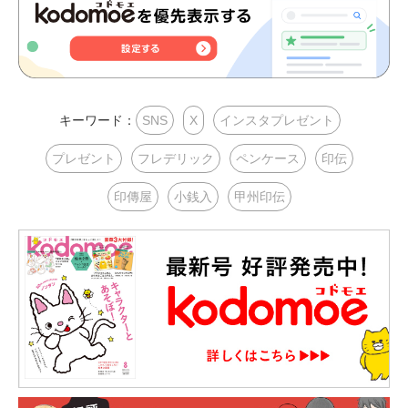
キーワード：
SNS
X
インスタプレゼント
プレゼント
フレデリック
ペンケース
印伝
印傳屋
小銭入
甲州印伝