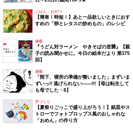
ごはん・おやつ
【簡単！時短！】あと一品欲しいときにおす
すめの「卵とレタスの炒めもの」のレシピ
連載
『うどん対ラーメン やきそばの逆襲』【親
子の読み聞かせに。今日の絵本だより 第375
回】
連載
「陛下、寝所の準備が整いました」まずいま
ずいっ!! 逃げられない――!!!【母は転生して
も母でした・8】
手づくり
【夏祭りごっこで盛り上がろう！】紙皿やス
トローでフォトプロップス風のおしゃれな
「おめん」の作り方