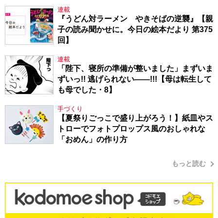
連載
『うどん対ラーメン やきそばの逆襲』【親
子の読み聞かせに。今日の絵本だより 第375
回】
連載
「陛下、寝所の準備が整いました」まずいま
ずいっ!! 逃げられない――!!!【母は転生して
も母でした・8】
手づくり
【夏祭りごっこで盛り上がろう！】紙皿やス
トローでフォトプロップス風のおしゃれな
「おめん」の作り方
もっと読む