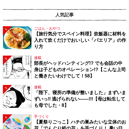
人気記事
ごはん・おやつ
1
【旅行気分でスペイン料理】炊飯器に材料を
入れて炊くだけでおいしい「パエリア」の作
り方
連載
2
部長がヘッドハンティング!? でも会話の中
身は子どものオペレーション!?【こんな上司
と働きたいわけでして！58】
連載
3
「陛下、寝所の準備が整いました」まずいま
ずいっ!! 逃げられない――!!!【母は転生して
も母でした・8】
手づくり
4
【夏祭りごっこ】ハチの巣みたいな立体のお
花「でんぐり紙の花」を手づくり！ 暑い日