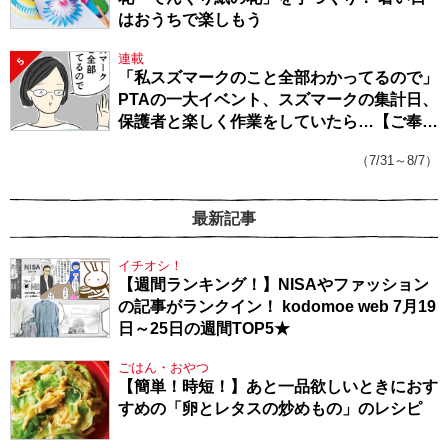
はおうちで楽しもう
連載
5
「私スズマークのこと全部わかってるので」
PTAの一大イベント、スズマークの集計日、
保護者と楽しく作業をしていたら…【ご奉仕
戦隊★PTA・19】
（7/31～8/7）
最新記事
イチオシ！
【週間ランキング！】NISAやファッション
の記事がランクイン！ kodomoe web 7月19
日～25日の週間TOP5★
ごはん・おやつ
【簡単！時短！】あと一品欲しいときにおす
すめの「卵とレタスの炒めもの」のレシピ