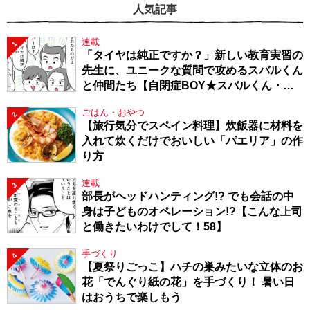
人気記事
連載
1
「タイヤは純正ですか？」新しい教育実習の
先生に、ユニークな質問で攻めるスバルくん
と仲間たち【自閉症BOY★スバルくん・
143】
ごはん・おやつ
2
【旅行気分でスペイン料理】炊飯器に材料を
入れて炊くだけでおいしい「パエリア」の作
り方
連載
3
部長がヘッドハンティング!? でも会話の中
身は子どものオペレーション!?【こんな上司
と働きたいわけでして！58】
手づくり
4
【夏祭りごっこ】ハチの巣みたいな立体のお
花「でんぐり紙の花」を手づくり！ 暑い日
はおうちで楽しもう