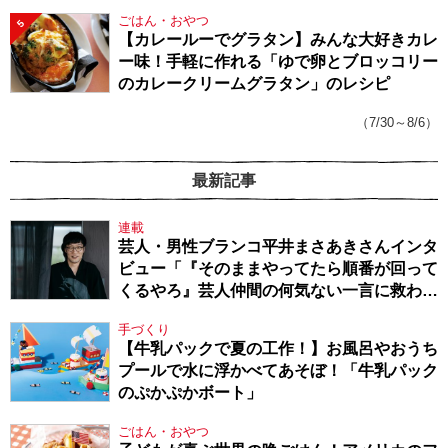
ごはん・おやつ
5
【カレールーでグラタン】みんな大好きカレ
ー味！手軽に作れる「ゆで卵とブロッコリー
のカレークリームグラタン」のレシピ
（7/30～8/6）
最新記事
連載
芸人・男性ブランコ平井まさあきさんインタ
ビュー「『そのままやってたら順番が回って
くるやろ』芸人仲間の何気ない一言に救われ
てきたから、頑張れる」
手づくり
【牛乳パックで夏の工作！】お風呂やおうち
プールで水に浮かべてあそぼ！「牛乳パック
のぷかぷかボート」
ごはん・おやつ