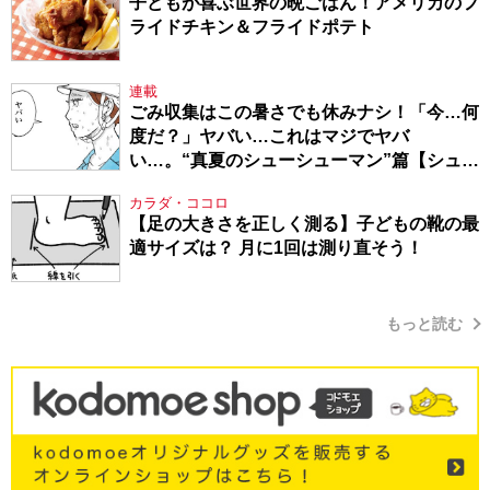
子どもが喜ぶ世界の晩ごはん！アメリカのフ
ライドチキン＆フライドポテト
連載
ごみ収集はこの暑さでも休みナシ！「今…何
度だ？」ヤバい…これはマジでヤバ
い…。“真夏のシューシューマン”篇【シュー
シューマン・17】
カラダ・ココロ
【足の大きさを正しく測る】子どもの靴の最
適サイズは？ 月に1回は測り直そう！
もっと読む