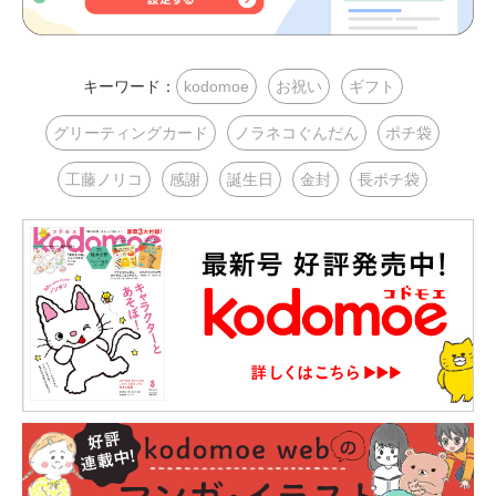
キーワード：
kodomoe
お祝い
ギフト
グリーティングカード
ノラネコぐんだん
ポチ袋
工藤ノリコ
感謝
誕生日
金封
長ポチ袋