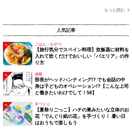
もっと読む
人気記事
ごはん・おやつ
1
【旅行気分でスペイン料理】炊飯器に材料を
入れて炊くだけでおいしい「パエリア」の作
り方
連載
2
部長がヘッドハンティング!? でも会話の中
身は子どものオペレーション!?【こんな上司
と働きたいわけでして！58】
手づくり
3
【夏祭りごっこ】ハチの巣みたいな立体のお
花「でんぐり紙の花」を手づくり！ 暑い日
はおうちで楽しもう