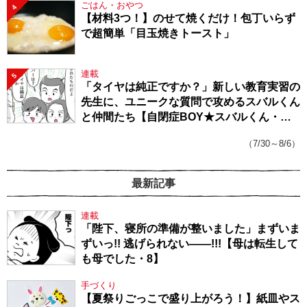
ごはん・おやつ
4
【材料3つ！】のせて焼くだけ！包丁いらず
で超簡単「目玉焼きトースト」
連載
5
「タイヤは純正ですか？」新しい教育実習の
先生に、ユニークな質問で攻めるスバルくん
と仲間たち【自閉症BOY★スバルくん・
143】
（7/30～8/6）
最新記事
連載
「陛下、寝所の準備が整いました」まずいま
ずいっ!! 逃げられない――!!!【母は転生して
も母でした・8】
手づくり
【夏祭りごっこで盛り上がろう！】紙皿やス