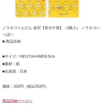
ノラネコぐんだん 金封【長ポチ袋】（3枚入） ノラネコい
っぱい
■ 商品詳細
■サイズ：H約17cm×W約8.5cm
■素材：紙
■生産国：日本
価格：320円（税込352円）
商品詳細ページへ