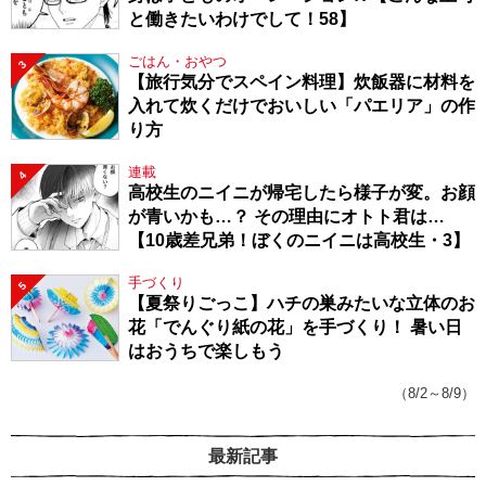
と働きたいわけでして！58】
ごはん・おやつ
3
【旅行気分でスペイン料理】炊飯器に材料を
入れて炊くだけでおいしい「パエリア」の作
り方
連載
4
高校生のニイニが帰宅したら様子が変。お顔
が青いかも…？ その理由にオトト君は…
【10歳差兄弟！ぼくのニイニは高校生・3】
手づくり
5
【夏祭りごっこ】ハチの巣みたいな立体のお
花「でんぐり紙の花」を手づくり！ 暑い日
はおうちで楽しもう
（8/2～8/9）
最新記事