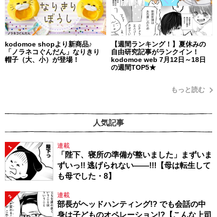
kodomoe shopより新商品♪
【週間ランキング！】夏休みの
「ノラネコぐんだん」なりきり
自由研究記事がランクイン！
帽子（大、小）が登場！
kodomoe web 7月12日～18日
の週間TOP5★
もっと読む
人気記事
連載
1
「陛下、寝所の準備が整いました」まずいま
ずいっ!! 逃げられない――!!!【母は転生して
も母でした・8】
連載
2
部長がヘッドハンティング!? でも会話の中
身は子どものオペレーション!?【こんな上司