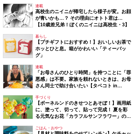
連載
高校生のニイニが帰宅したら様子が変。お顔
が青いかも…？ その理由にオトト君は…
【10歳差兄弟！ぼくのニイニは高校生・3】
暮らし
【プチギフトにおすすめ！】おいしいお茶で
ホッとひと息。箱がかわいい「ティーバッ
グ」
連載
「お母さんのひとり時間」を持つことに「罪
悪感」は不要。家族を頼れないときは、お母
さん同士で助け合いたい【タベコト in
Berlin・130】
手づくり
【ボーネルンドのきせつとあそぼ！】画用紙
に、塗って、切って、貼って完成！ 夏を彩
る元気なお花「カラフルサンフラワー」の作
り方
ごはん・おやつ
【具材と調味料をのせてレンチン】ケチャッ