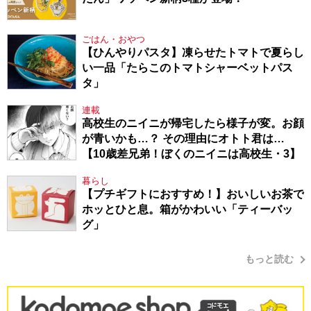
ごはん・おやつ
【ひんやりパスタ】凍らせたトマトで夏らし
い一品「たらこのトマトシャーベットパス
タ」
連載
高校生のニイニが帰宅したら様子が変。お顔
が青いかも…？ その理由にオトト君は…
【10歳差兄弟！ぼくのニイニは高校生・3】
暮らし
【プチギフトにおすすめ！】おいしいお茶で
ホッとひと息。箱がかわいい「ティーバッ
グ」
もっと読む