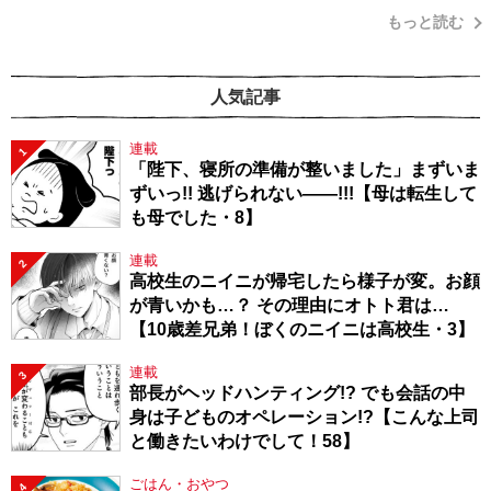
もっと読む
人気記事
連載
1
「陛下、寝所の準備が整いました」まずいま
ずいっ!! 逃げられない――!!!【母は転生して
も母でした・8】
連載
2
高校生のニイニが帰宅したら様子が変。お顔
が青いかも…？ その理由にオトト君は…
【10歳差兄弟！ぼくのニイニは高校生・3】
連載
3
部長がヘッドハンティング!? でも会話の中
身は子どものオペレーション!?【こんな上司
と働きたいわけでして！58】
ごはん・おやつ
4