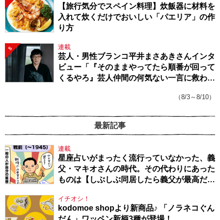
【旅行気分でスペイン料理】炊飯器に材料を
入れて炊くだけでおいしい「パエリア」の作
り方
連載
5
芸人・男性ブランコ平井まさあきさんインタ
ビュー「『そのままやってたら順番が回って
くるやろ』芸人仲間の何気ない一言に救われ
てきたから、頑張れる」
（8/3～8/10）
最新記事
連載
星座占いがまったく流行っていなかった、義
父・マキオさんの時代。その代わりにあった
ものは【しぶしぶ同居したら義父が最高だっ
た件・104】
イチオシ！
kodomoe shopより新商品♪ 「ノラネコぐん
だん」ワッペン新柄3種が登場！