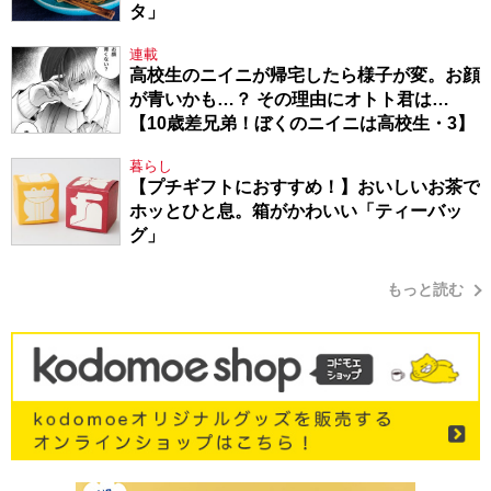
タ」
連載
高校生のニイニが帰宅したら様子が変。お顔
が青いかも…？ その理由にオトト君は…
【10歳差兄弟！ぼくのニイニは高校生・3】
暮らし
【プチギフトにおすすめ！】おいしいお茶で
ホッとひと息。箱がかわいい「ティーバッ
グ」
もっと読む