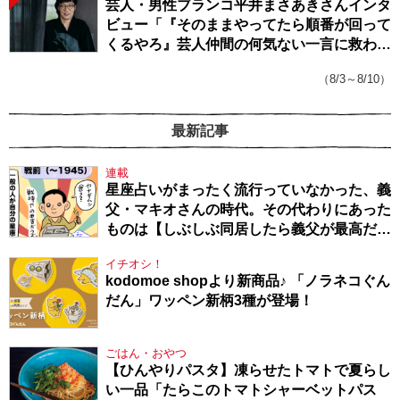
芸人・男性ブランコ平井まさあきさんインタ
ビュー「『そのままやってたら順番が回って
くるやろ』芸人仲間の何気ない一言に救われ
てきたから、頑張れる」
（8/3～8/10）
最新記事
連載
星座占いがまったく流行っていなかった、義
父・マキオさんの時代。その代わりにあった
ものは【しぶしぶ同居したら義父が最高だっ
た件・104】
イチオシ！
kodomoe shopより新商品♪ 「ノラネコぐん
だん」ワッペン新柄3種が登場！
ごはん・おやつ
【ひんやりパスタ】凍らせたトマトで夏らし
い一品「たらこのトマトシャーベットパス