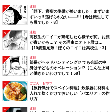
連載
1
「陛下、寝所の準備が整いました」まずいま
ずいっ!! 逃げられない――!!!【母は転生して
も母でした・8】
連載
2
高校生のニイニが帰宅したら様子が変。お顔
が青いかも…？ その理由にオトト君は…
【10歳差兄弟！ぼくのニイニは高校生・3】
連載
3
部長がヘッドハンティング!? でも会話の中
身は子どものオペレーション!?【こんな上司
と働きたいわけでして！58】
ごはん・おやつ
4
【旅行気分でスペイン料理】炊飯器に材料を
入れて炊くだけでおいしい「パエリア」の作
り方
連載
5