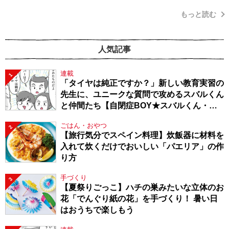
もっと読む
人気記事
連載
1
「タイヤは純正ですか？」新しい教育実習の
先生に、ユニークな質問で攻めるスバルくん
と仲間たち【自閉症BOY★スバルくん・
143】
ごはん・おやつ
2
【旅行気分でスペイン料理】炊飯器に材料を
入れて炊くだけでおいしい「パエリア」の作
り方
手づくり
3
【夏祭りごっこ】ハチの巣みたいな立体のお
花「でんぐり紙の花」を手づくり！ 暑い日
はおうちで楽しもう