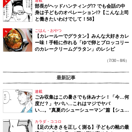
連載
4
部長がヘッドハンティング!? でも会話の中
身は子どものオペレーション!?【こんな上司
と働きたいわけでして！58】
ごはん・おやつ
5
【カレールーでグラタン】みんな大好きカレ
ー味！手軽に作れる「ゆで卵とブロッコリー
のカレークリームグラタン」のレシピ
（7/30～8/6）
最新記事
連載
ごみ収集はこの暑さでも休みナシ！「今…何
度だ？」ヤバい…これはマジでヤバ
い…。“真夏のシューシューマン”篇【シュー
シューマン・17】
カラダ・ココロ
【足の大きさを正しく測る】子どもの靴の最