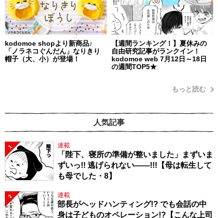
kodomoe shopより新商品♪
【週間ランキング！】夏休みの
「ノラネコぐんだん」なりきり
自由研究記事がランクイン！
帽子（大、小）が登場！
kodomoe web 7月12日～18日
の週間TOP5★
もっと読む
人気記事
連載
1
「陛下、寝所の準備が整いました」まずいま
ずいっ!! 逃げられない――!!!【母は転生して
も母でした・8】
連載
2
部長がヘッドハンティング!? でも会話の中
身は子どものオペレーション!?【こんな上司