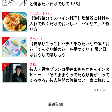
と働きたいわけでして！58】
ごはん・おやつ
3
【旅行気分でスペイン料理】炊飯器に材料を
入れて炊くだけでおいしい「パエリア」の作
り方
手づくり
4
【夏祭りごっこ】ハチの巣みたいな立体のお
花「でんぐり紙の花」を手づくり！ 暑い日
はおうちで楽しもう
連載
5
芸人・男性ブランコ平井まさあきさんインタ
ビュー「『そのままやってたら順番が回って
くるやろ』芸人仲間の何気ない一言に救われ
てきたから、頑張れる」
（8/1～8/8）
最新記事