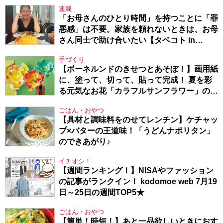
連載
「お母さんのひとり時間」を持つことに「罪
悪感」は不要。家族を頼れないときは、お母
さん同士で助け合いたい【タベコト in
Berlin・130】
手づくり
【ボーネルンドのきせつとあそぼ！】画用紙
に、塗って、切って、貼って完成！ 夏を彩
る元気なお花「カラフルサンフラワー」の作
り方
ごはん・おやつ
【具材と調味料をのせてレンチン】ケチャッ
プ×バターの王道味！「うどんナポリタン」
のできあがり♪
イチオシ！
【週間ランキング！】NISAやファッション
の記事がランクイン！ kodomoe web 7月19
日～25日の週間TOP5★
ごはん・おやつ
【簡単！時短！】あと一品欲しいときにおす