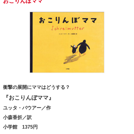
おこりんぼママ
衝撃の展開にママはどうする？
『おこりんぼママ』
ユッタ・バウアー／作
小森香折／訳
小学館 1375円