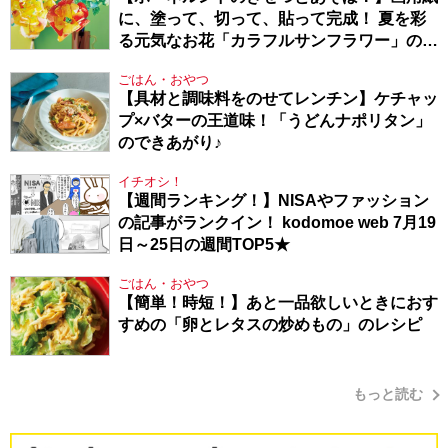
に、塗って、切って、貼って完成！ 夏を彩
る元気なお花「カラフルサンフラワー」の作
り方
ごはん・おやつ
【具材と調味料をのせてレンチン】ケチャッ
プ×バターの王道味！「うどんナポリタン」
のできあがり♪
イチオシ！
【週間ランキング！】NISAやファッション
の記事がランクイン！ kodomoe web 7月19
日～25日の週間TOP5★
ごはん・おやつ
【簡単！時短！】あと一品欲しいときにおす
すめの「卵とレタスの炒めもの」のレシピ
もっと読む