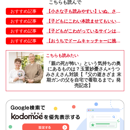
こちらも読んで
おすすめ記事
【小さな子も読みやすい】いぬ、さる、うさぎ、ゴリラにあひる…動物たちのまねっこできるかな？『まねまねっこ』発売中！
おすすめ記事
【子どもにこわい本読ませてもいいの？】「子どもはどのようなものにこわさを感じやすいのでしょうか？」
おすすめ記事
【子どもがこわがっているサインは？】「読み聞かせのとき、子どもがこわがっていると判断できるサインを教えてください！」
おすすめ記事
【おうちでドームキャッチャーに挑戦だ】アンパンマン わくわくドームキャッチャー
こちらも読みたい
「親の死が怖い」という気持ちの奥
にあるものは？玉置妙憂さん×うつ
みさえさん対談【『父の逝きざま 末
期ガンの父を自宅で看取るまで』発
売記念】