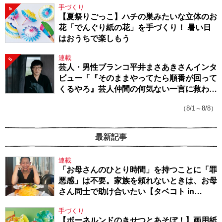
手づくり
4
【夏祭りごっこ】ハチの巣みたいな立体のお
花「でんぐり紙の花」を手づくり！ 暑い日
はおうちで楽しもう
連載
5
芸人・男性ブランコ平井まさあきさんインタ
ビュー「『そのままやってたら順番が回って
くるやろ』芸人仲間の何気ない一言に救われ
てきたから、頑張れる」
（8/1～8/8）
最新記事
連載
「お母さんのひとり時間」を持つことに「罪
悪感」は不要。家族を頼れないときは、お母
さん同士で助け合いたい【タベコト in
Berlin・130】
手づくり
【ボーネルンドのきせつとあそぼ！】画用紙