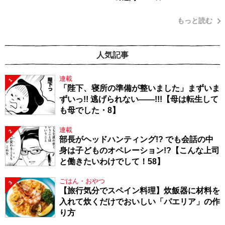
もっと読む
人気記事
連載
1
「陛下、寝所の準備が整いました」まずいま
ずいっ!! 逃げられない――!!!【母は転生して
も母でした・8】
連載
2
部長がヘッドハンティング!? でも会話の中
身は子どものオペレーション!?【こんな上司
と働きたいわけでして！58】
ごはん・おやつ
3
【旅行気分でスペイン料理】炊飯器に材料を
入れて炊くだけでおいしい「パエリア」の作
り方