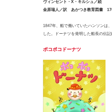
ヴィンセント・X・キルシュ／絵
金原瑞人／訳
あかつき教育図書 17
1847年、船で働いていたハンソン
した。ドーナツを発明した船長の伝記
ポコポコドーナツ