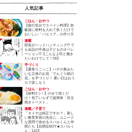
人気記事
ごはん・おやつ
【旅行気分でスペイン料理】炊
飯器に材料を入れて炊くだけで
おいしい「パエリア」の作り方
連載
部長がヘッドハンティング!? で
も会話の中身は子どものオペレ
ーション!?【こんな上司と働き
たいわけでして！58】
手づくり
【夏祭りごっこ】ハチの巣みた
いな立体のお花「でんぐり紙の
花」を手づくり！ 暑い日はおう
ちで楽しもう
ごはん・おやつ
【材料3つ！】のせて焼くだ
け！包丁いらずで超簡単「目玉
焼きトースト」
連載／子育て
「タイヤは純正ですか？」新し
い教育実習の先生に、ユニーク
な質問で攻めるスバルくんと仲
間たち【自閉症BOY★スバルく
ん・143】