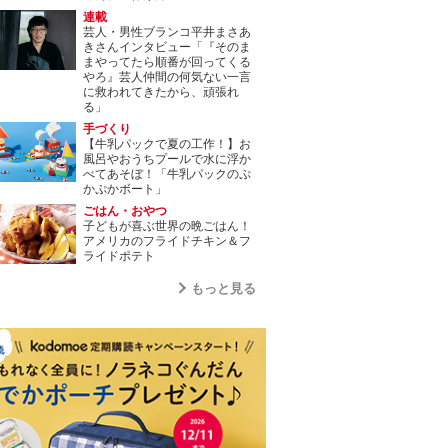
連載
芸人・男性ブランコ平井まさあ
きさんインタビュー「『そのま
まやってたら順番が回ってくる
やろ』芸人仲間の何気ない一言
に救われてきたから、頑張れ
る」
手づくり
【牛乳パックで夏の工作！】お
風呂やおうちプールで水に浮か
べてあそぼ！「牛乳パックのぷ
かぷかボート」
ごはん・おやつ
子どもが喜ぶ世界の晩ごはん！
アメリカのフライドチキン＆フ
ライドポテト
もっと見る