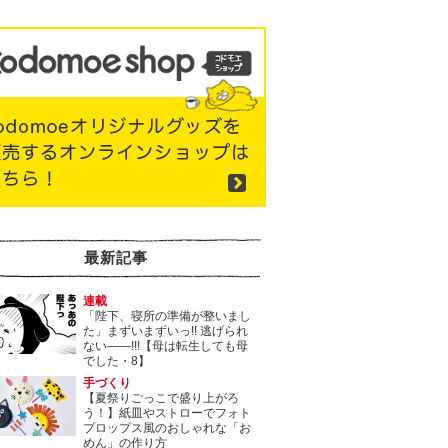
最新記事
連載
「陛下、寝所の準備が整いまし
た」まずいまずいっ!! 逃げられ
ない――!!!【母は転生しても母
でした・8】
手づくり
【夏祭りごっこで盛り上がろ
う！】紙皿やストローでフォト
プロップス風のおしゃれな「お
めん」の作り方