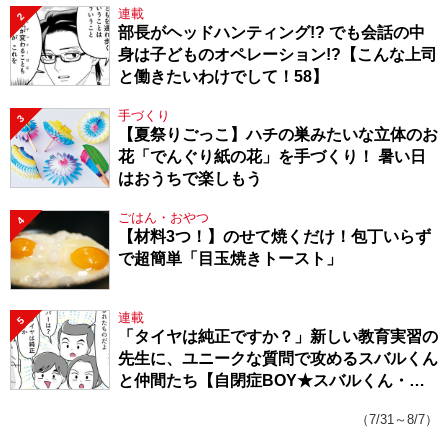
連載
2
部長がヘッドハンティング!? でも会話の中
身は子どものオペレーション!?【こんな上司
と働きたいわけでして！58】
手づくり
3
【夏祭りごっこ】ハチの巣みたいな立体のお
花「でんぐり紙の花」を手づくり！ 暑い日
はおうちで楽しもう
ごはん・おやつ
4
【材料3つ！】のせて焼くだけ！包丁いらず
で超簡単「目玉焼きトースト」
連載
5
「タイヤは純正ですか？」新しい教育実習の
先生に、ユニークな質問で攻めるスバルくん
と仲間たち【自閉症BOY★スバルくん・
143】
（7/31～8/7）