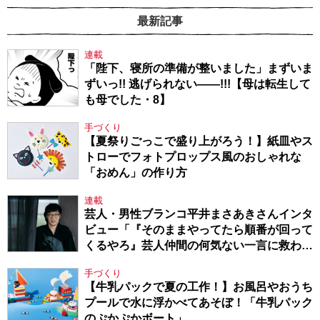
最新記事
連載
「陛下、寝所の準備が整いました」まずいま
ずいっ!! 逃げられない――!!!【母は転生して
も母でした・8】
手づくり
【夏祭りごっこで盛り上がろう！】紙皿やス
トローでフォトプロップス風のおしゃれな
「おめん」の作り方
連載
芸人・男性ブランコ平井まさあきさんインタ
ビュー「『そのままやってたら順番が回って
くるやろ』芸人仲間の何気ない一言に救われ
てきたから、頑張れる」
手づくり
【牛乳パックで夏の工作！】お風呂やおうち
プールで水に浮かべてあそぼ！「牛乳パック
のぷかぷかボート」