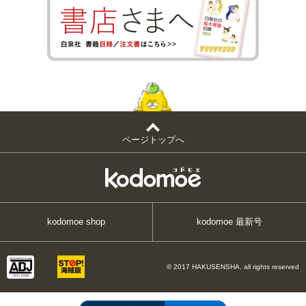
ページトップへ
kodomoe shop
kodomoe 最新号
© 2017 HAKUSENSHA, all rights reserved