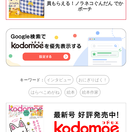
員もらえる！ノラネコぐんだん でか
ポーチ
キーワード：
インタビュー
おにぎりぱく！
はらぺこめがね
絵本
絵本作家