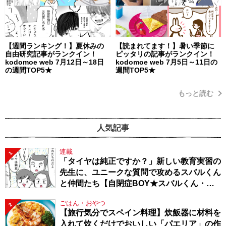
【週間ランキング！】夏休みの
【読まれてます！】暑い季節に
自由研究記事がランクイン！
ピッタリの記事がランクイン！
kodomoe web 7月12日～18日
kodomoe web 7月5日～11日の
の週間TOP5★
週間TOP5★
もっと読む
人気記事
連載
1
「タイヤは純正ですか？」新しい教育実習の
先生に、ユニークな質問で攻めるスバルくん
と仲間たち【自閉症BOY★スバルくん・
143】
ごはん・おやつ
2
【旅行気分でスペイン料理】炊飯器に材料を
入れて炊くだけでおいしい「パエリア」の作