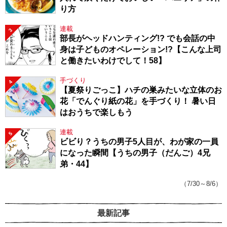
り方
連載
3
部長がヘッドハンティング!? でも会話の中
身は子どものオペレーション!?【こんな上司
と働きたいわけでして！58】
手づくり
4
【夏祭りごっこ】ハチの巣みたいな立体のお
花「でんぐり紙の花」を手づくり！ 暑い日
はおうちで楽しもう
連載
5
ビビり？うちの男子5人目が、わが家の一員
になった瞬間【うちの男子（だんご）4兄
弟・44】
（7/30～8/6）
最新記事