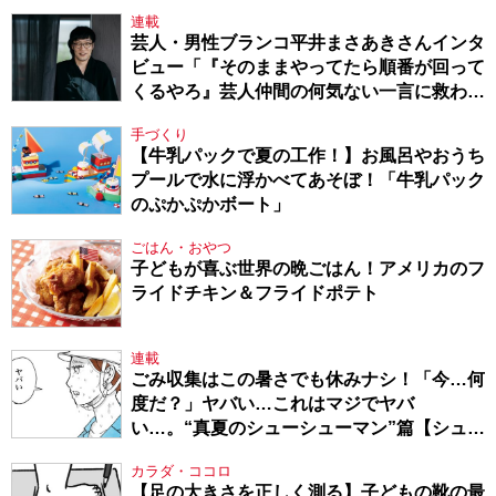
連載
芸人・男性ブランコ平井まさあきさんインタ
ビュー「『そのままやってたら順番が回って
くるやろ』芸人仲間の何気ない一言に救われ
てきたから、頑張れる」
手づくり
【牛乳パックで夏の工作！】お風呂やおうち
プールで水に浮かべてあそぼ！「牛乳パック
のぷかぷかボート」
ごはん・おやつ
子どもが喜ぶ世界の晩ごはん！アメリカのフ
ライドチキン＆フライドポテト
連載
ごみ収集はこの暑さでも休みナシ！「今…何
度だ？」ヤバい…これはマジでヤバ
い…。“真夏のシューシューマン”篇【シュー
シューマン・17】
カラダ・ココロ
【足の大きさを正しく測る】子どもの靴の最