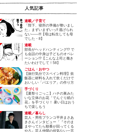
人気記事
連載／子育て
「陛下、寝所の準備が整いまし
た」まずいまずいっ!! 逃げられ
ない――!!!【母は転生しても母
でした・8】
連載
部長がヘッドハンティング!? で
も会話の中身は子どものオペレ
ーション!?【こんな上司と働き
たいわけでして！58】
ごはん・おやつ
【旅行気分でスペイン料理】炊
飯器に材料を入れて炊くだけで
おいしい「パエリア」の作り方
手づくり
【夏祭りごっこ】ハチの巣みた
いな立体のお花「でんぐり紙の
花」を手づくり！ 暑い日はおう
ちで楽しもう
連載／暮らし
芸人・男性ブランコ平井まさあ
きさんインタビュー「『そのま
まやってたら順番が回ってくる
やろ』芸人仲間の何気ない一言