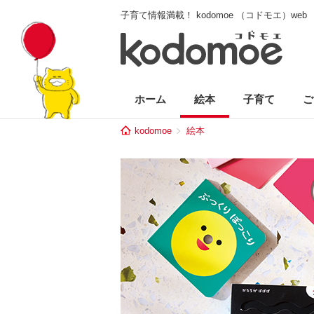
子育て情報満載！ kodomoe （コドモエ）web
ホーム
絵本
子育て
ご
kodomoe
絵本