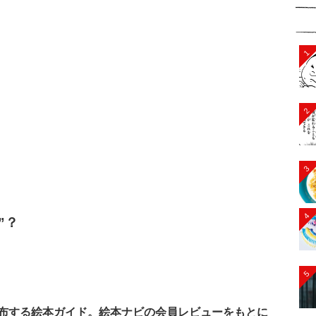
1
2
3
4
N”？
5
布する絵本ガイド。絵本ナビの会員レビューをもとに