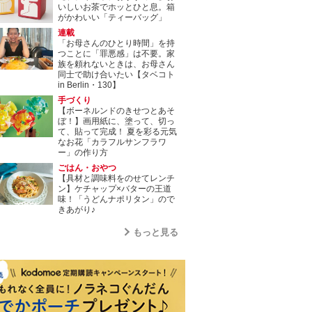
いしいお茶でホッとひと息。箱
がかわいい「ティーバッグ」
連載
「お母さんのひとり時間」を持
つことに「罪悪感」は不要。家
族を頼れないときは、お母さん
同士で助け合いたい【タベコト
in Berlin・130】
手づくり
【ボーネルンドのきせつとあそ
ぼ！】画用紙に、塗って、切っ
て、貼って完成！ 夏を彩る元気
なお花「カラフルサンフラワ
ー」の作り方
ごはん・おやつ
【具材と調味料をのせてレンチ
ン】ケチャップ×バターの王道
味！「うどんナポリタン」ので
きあがり♪
もっと見る