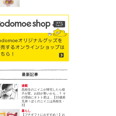
最新記事
連載
高校生のニイニが帰宅したら様
子が変。お顔が青いかも…？ そ
の理由にオトト君は…【10歳差
兄弟！ぼくのニイニは高校生・
3】
暮らし
【プチギフトにおすすめ！】お