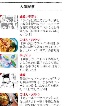
人気記事
連載／子育て
「タイヤは純正ですか？」新し
い教育実習の先生に、ユニーク
な質問で攻めるスバルくんと仲
間たち【自閉症BOY★スバルく
ん・143】
ごはん・おやつ
【旅行気分でスペイン料理】炊
飯器に材料を入れて炊くだけで
おいしい「パエリア」の作り方
手づくり
【夏祭りごっこ】ハチの巣みた
いな立体のお花「でんぐり紙の
花」を手づくり！ 暑い日はおう
ちで楽しもう
連載
部長がヘッドハンティング!? で
も会話の中身は子どものオペレ
ーション!?【こんな上司と働き
たいわけでして！58】
ごはん・おやつ
【カレールーでグラタン】みん
な大好きカレー味！手軽に作れ
る「ゆで卵とブロッコリーのカ