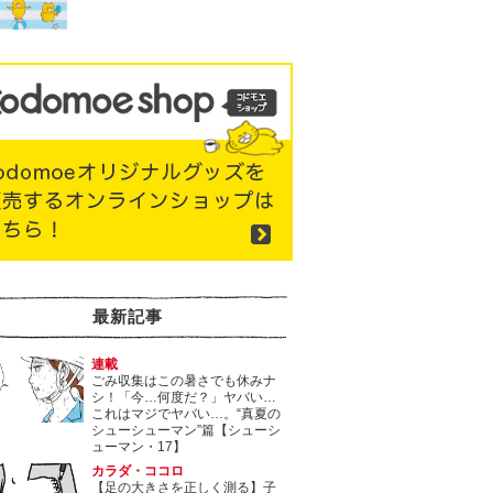
最新記事
連載
ごみ収集はこの暑さでも休みナ
シ！「今…何度だ？」ヤバい…
これはマジでヤバい…。“真夏の
シューシューマン”篇【シューシ
ューマン・17】
カラダ・ココロ
【足の大きさを正しく測る】子