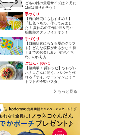
どもの靴の最適サイズは？ 月に
1回は測り直そう！
手づくり
【自由研究にもおすすめ！】
「虹色うちわ」作ってみまし
た！ 夏休みの工作に最＆高♪・
編集部スタッフイチオシ！
手づくり
【自由研究にもなる夏のクラフ
ト】どんな模様が出るかな？ 開
くまでのお楽しみ♪「虹色うち
わ」の作り方
ごはん・おやつ
【超簡単！ 麺レシピ】ツレヅレ
ハナコさんに聞く、パパッと作
れる「オイルサーディンとミニ
トマトの冷製パスタ」
もっと見る