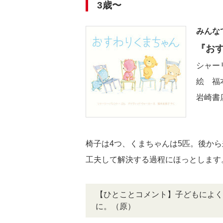
3歳〜
みんな
『お
シャー
絵 福
岩崎書店
椅子は4つ、くまちゃんは5匹。後か
工夫して解決する過程にほっとします
【ひとことコメント】子どもによく
に。（原）