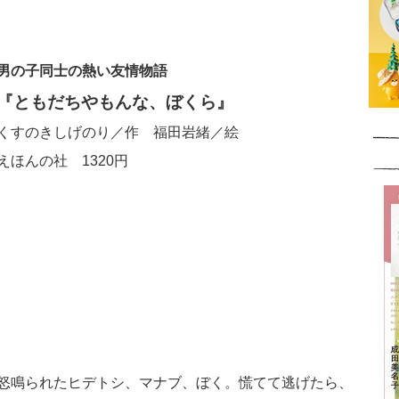
男の子同士の熱い友情物語
『ともだちやもんな、ぼくら』
くすのきしげのり／作 福田岩緒／絵
えほんの社 1320円
怒鳴られたヒデトシ、マナブ、ぼく。慌てて逃げたら、