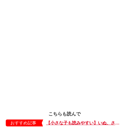
こちらも読んで
おすすめ記事
【小さな子も読みやすい】いぬ、さる、うさぎ、ゴリラにあひる…動物たちのまねっこできるかな？『まねまねっこ』発売中！