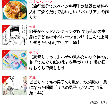
ごはん・おやつ
2
【旅行気分でスペイン料理】炊飯器に材料を
入れて炊くだけでおいしい「パエリア」の作
り方
連載
3
部長がヘッドハンティング!? でも会話の中
身は子どものオペレーション!?【こんな上司
と働きたいわけでして！58】
手づくり
4
【夏祭りごっこ】ハチの巣みたいな立体のお
花「でんぐり紙の花」を手づくり！ 暑い日
はおうちで楽しもう
連載
5
ビビり？うちの男子5人目が、わが家の一員
になった瞬間【うちの男子（だんご）4兄
弟・44】
（7/30～8/6）