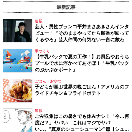
最新記事
連載
芸人・男性ブランコ平井まさあきさんインタ
ビュー「『そのままやってたら順番が回って
くるやろ』芸人仲間の何気ない一言に救われ
てきたから、頑張れる」
手づくり
【牛乳パックで夏の工作！】お風呂やおうち
プールで水に浮かべてあそぼ！「牛乳パック
のぷかぷかボート」
ごはん・おやつ
子どもが喜ぶ世界の晩ごはん！アメリカのフ
ライドチキン＆フライドポテト
連載
ごみ収集はこの暑さでも休みナシ！「今…何
度だ？」ヤバい…これはマジでヤバ
い…。“真夏のシューシューマン”篇【シュー