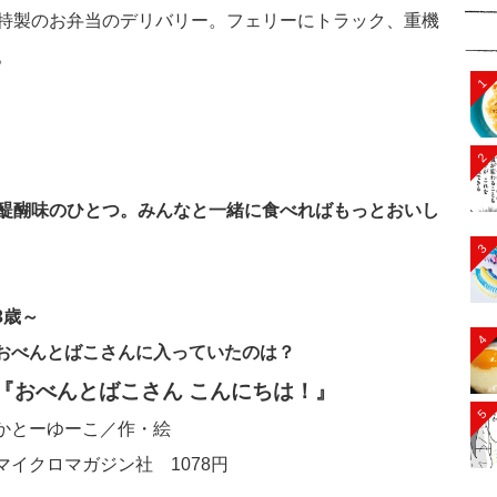
特製のお弁当のデリバリー。フェリーにトラック、重機
。
1
2
醍醐味のひとつ。みんなと一緒に食べればもっとおいし
3
3歳～
4
おべんとばこさんに入っていたのは？
『おべんとばこさん こんにちは！』
5
かとーゆーこ／作・絵
マイクロマガジン社 1078円