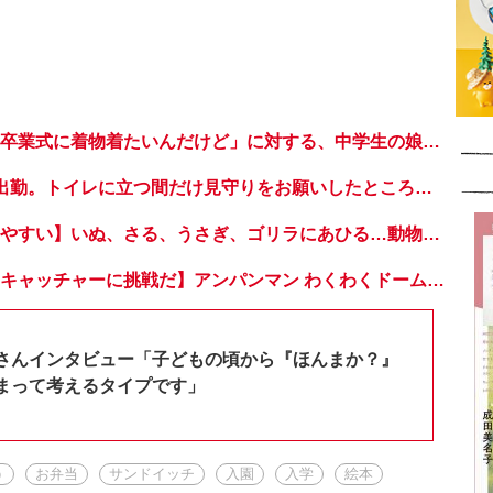
…え？「お母さん卒業式に着物着たいんだけど」に対する、中学生の娘の厳しいコメント【大きくなってく娘と私】
0歳の娘を連れて出勤。トイレに立つ間だけ見守りをお願いしたところ、娘は大泣き。そして…【今日のたやちゃん・61】
【小さな子も読みやすい】いぬ、さる、うさぎ、ゴリラにあひる…動物たちのまねっこできるかな？『まねまねっこ』発売中！
【おうちでドームキャッチャーに挑戦だ】アンパンマン わくわくドームキャッチャー
さんインタビュー「子どもの頃から『ほんまか？』
まって考えるタイプです」
う
お弁当
サンドイッチ
入園
入学
絵本