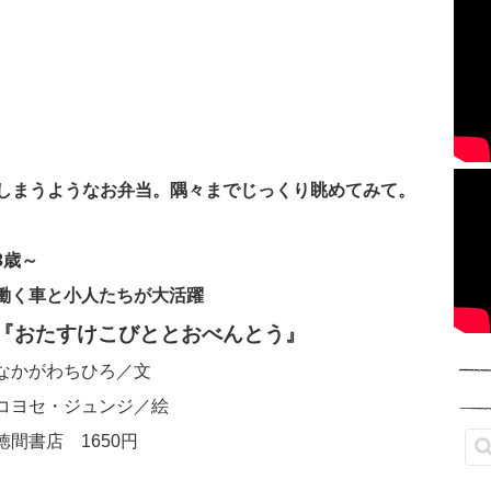
てしまうようなお弁当。隅々までじっくり眺めてみて。
3歳～
働く車と小人たちが大活躍
『おたすけこびととおべんとう』
なかがわちひろ／文
コヨセ・ジュンジ／絵
徳間書店 1650円