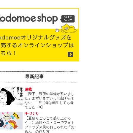
最新記事
連載
「陛下、寝所の準備が整いまし
た」まずいまずいっ!! 逃げられ
ない――!!!【母は転生しても母
でした・8】
手づくり
【夏祭りごっこで盛り上がろ
う！】紙皿やストローでフォト
プロップス風のおしゃれな「お
めん」の作り方