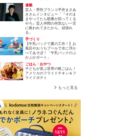
連載
芸人・男性ブランコ平井まさあ
きさんインタビュー「『そのま
まやってたら順番が回ってくる
やろ』芸人仲間の何気ない一言
に救われてきたから、頑張れ
る」
手づくり
【牛乳パックで夏の工作！】お
風呂やおうちプールで水に浮か
べてあそぼ！「牛乳パックのぷ
かぷかボート」
ごはん・おやつ
子どもが喜ぶ世界の晩ごはん！
アメリカのフライドチキン＆フ
ライドポテト
もっと見る