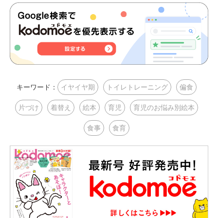
キーワード：
イヤイヤ期
トイレトレーニング
偏食
片づけ
着替え
絵本
育児
育児のお悩み別絵本
食事
食育