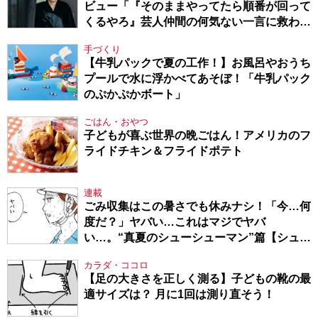
ビュー「『そのままやってたら順番が回って
くるやろ』芸人仲間の何気ない一言に救われ
てきたから、頑張れる」
手づくり
【牛乳パックで夏の工作！】お風呂やおうち
プールで水に浮かべてあそぼ！「牛乳パック
のぷかぷかボート」
ごはん・おやつ
子どもが喜ぶ世界の晩ごはん！アメリカのフ
ライドチキン＆フライドポテト
連載
ごみ収集はこの暑さでも休みナシ！「今…何
度だ？」ヤバい…これはマジでヤバ
い…。“真夏のシューシューマン”篇【シュー
シューマン・17】
カラダ・ココロ
【足の大きさを正しく測る】子どもの靴の最
適サイズは？ 月に1回は測り直そう！