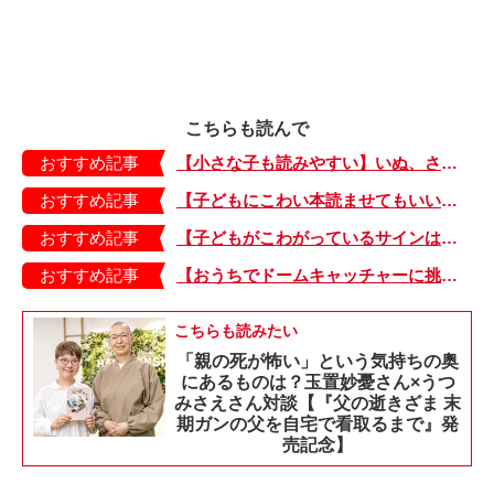
こちらも読んで
おすすめ記事
【小さな子も読みやすい】いぬ、さる、うさぎ、ゴリラにあひる…動物たちのまねっこできるかな？『まねまねっこ』発売中！
おすすめ記事
【子どもにこわい本読ませてもいいの？】「子どもはどのようなものにこわさを感じやすいのでしょうか？」
おすすめ記事
【子どもがこわがっているサインは？】「読み聞かせのとき、子どもがこわがっていると判断できるサインを教えてください！」
おすすめ記事
【おうちでドームキャッチャーに挑戦だ】アンパンマン わくわくドームキャッチャー
こちらも読みたい
「親の死が怖い」という気持ちの奥
にあるものは？玉置妙憂さん×うつ
みさえさん対談【『父の逝きざま 末
期ガンの父を自宅で看取るまで』発
売記念】