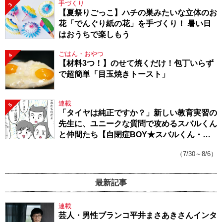
手づくり
3
【夏祭りごっこ】ハチの巣みたいな立体のお
花「でんぐり紙の花」を手づくり！ 暑い日
はおうちで楽しもう
ごはん・おやつ
4
【材料3つ！】のせて焼くだけ！包丁いらず
で超簡単「目玉焼きトースト」
連載
5
「タイヤは純正ですか？」新しい教育実習の
先生に、ユニークな質問で攻めるスバルくん
と仲間たち【自閉症BOY★スバルくん・
143】
（7/30～8/6）
最新記事
連載
芸人・男性ブランコ平井まさあきさんインタ