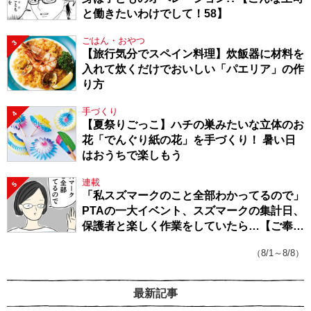
と働きたいわけでして！58】
ごはん・おやつ
3
【旅行気分でスペイン料理】炊飯器に材料を
入れて炊くだけでおいしい「パエリア」の作
り方
手づくり
4
【夏祭りごっこ】ハチの巣みたいな立体のお
花「でんぐり紙の花」を手づくり！ 暑い日
はおうちで楽しもう
連載
5
「私スズマークのこと全部わかってるので」
PTAの一大イベント、スズマークの集計日、
保護者と楽しく作業をしていたら…【ご奉仕
戦隊★PTA・19】
（8/1～8/8）
最新記事