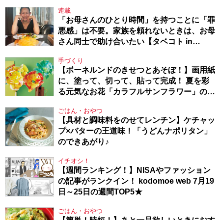
連載
「お母さんのひとり時間」を持つことに「罪
悪感」は不要。家族を頼れないときは、お母
さん同士で助け合いたい【タベコト in
Berlin・130】
手づくり
【ボーネルンドのきせつとあそぼ！】画用紙
に、塗って、切って、貼って完成！ 夏を彩
る元気なお花「カラフルサンフラワー」の作
り方
ごはん・おやつ
【具材と調味料をのせてレンチン】ケチャッ
プ×バターの王道味！「うどんナポリタン」
のできあがり♪
イチオシ！
【週間ランキング！】NISAやファッション
の記事がランクイン！ kodomoe web 7月19
日～25日の週間TOP5★
ごはん・おやつ