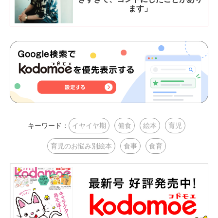
ます」
キーワード：
イヤイヤ期
偏食
絵本
育児
育児のお悩み別絵本
食事
食育