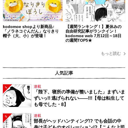
kodomoe shopより新商品♪
【週間ランキング！】夏休みの
「ノラネコぐんだん」なりきり
自由研究記事がランクイン！
帽子（大、小）が登場！
kodomoe web 7月12日～18日
の週間TOP5★
もっと読む
人気記事
連載
1
「陛下、寝所の準備が整いました」まずいま
ずいっ!! 逃げられない――!!!【母は転生して
も母でした・8】
連載
2
部長がヘッドハンティング!? でも会話の中
身は子どものオペレーション!?【こんな上司