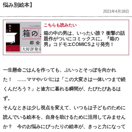
悩み別絵本】
2021年4月18日
こちらも読みたい
箱の中の男は、いったい誰？ 衝撃の話
題作がついにコミックスに。『箱の
男』コドモエCOMICSより発売！
一生懸命ごはんを作っても、ぷいっとそっぽを向かれ
た！ ……ママやパパには
「この大変さは一体いつまで続
くんだろう？」と途方に暮れる瞬間が、たびたびあるは
ず。
そんなときは少し視点を変えて、いつもは子どものために
読んでいる絵本を、自身を助けるために活用してみません
か？ 今のお悩みにぴったりの絵本が、きっと力になって