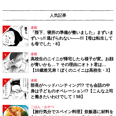
人気記事
連載
1
「陛下、寝所の準備が整いました」まずいま
ずいっ!! 逃げられない――!!!【母は転生して
も母でした・8】
連載
2
高校生のニイニが帰宅したら様子が変。お顔
が青いかも…？ その理由にオトト君は…
【10歳差兄弟！ぼくのニイニは高校生・3】
連載
3
部長がヘッドハンティング!? でも会話の中
身は子どものオペレーション!?【こんな上司
と働きたいわけでして！58】
ごはん・おやつ
4
【旅行気分でスペイン料理】炊飯器に材料を