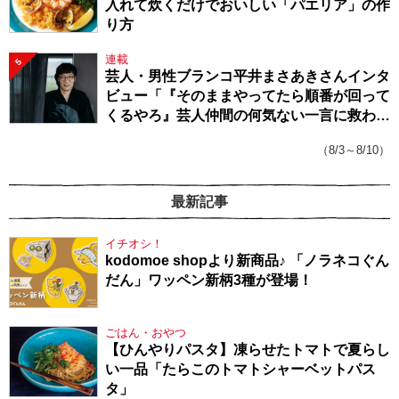
入れて炊くだけでおいしい「パエリア」の作
り方
連載
5
芸人・男性ブランコ平井まさあきさんインタ
ビュー「『そのままやってたら順番が回って
くるやろ』芸人仲間の何気ない一言に救われ
てきたから、頑張れる」
（8/3～8/10）
最新記事
イチオシ！
kodomoe shopより新商品♪ 「ノラネコぐん
だん」ワッペン新柄3種が登場！
ごはん・おやつ
【ひんやりパスタ】凍らせたトマトで夏らし
い一品「たらこのトマトシャーベットパス
タ」