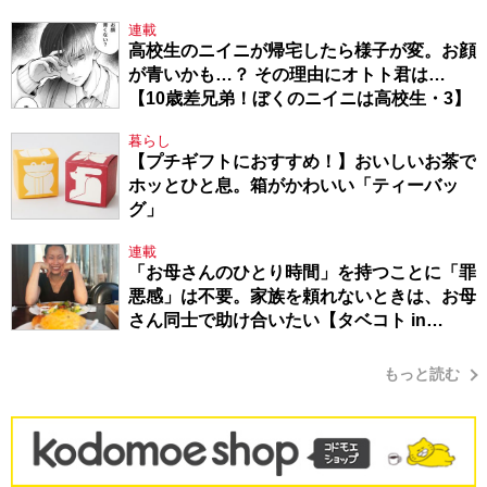
連載
高校生のニイニが帰宅したら様子が変。お顔
が青いかも…？ その理由にオトト君は…
【10歳差兄弟！ぼくのニイニは高校生・3】
暮らし
【プチギフトにおすすめ！】おいしいお茶で
ホッとひと息。箱がかわいい「ティーバッ
グ」
連載
「お母さんのひとり時間」を持つことに「罪
悪感」は不要。家族を頼れないときは、お母
さん同士で助け合いたい【タベコト in
Berlin・130】
もっと読む