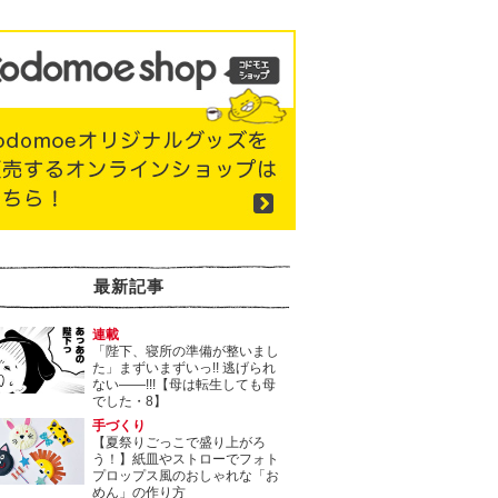
最新記事
連載
「陛下、寝所の準備が整いまし
た」まずいまずいっ!! 逃げられ
ない――!!!【母は転生しても母
でした・8】
手づくり
【夏祭りごっこで盛り上がろ
う！】紙皿やストローでフォト
プロップス風のおしゃれな「お
めん」の作り方