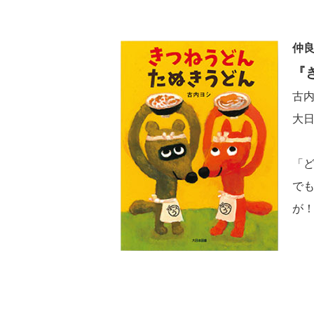
仲
『
古
大日
「
で
が！