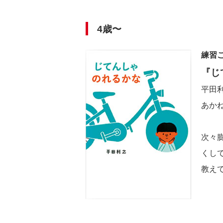
4歳〜
練習
『じ
平田
あかね
次々
くし
教え