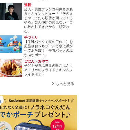
連載
芸人・男性ブランコ平井まさあ
きさんインタビュー「『そのま
まやってたら順番が回ってくる
やろ』芸人仲間の何気ない一言
に救われてきたから、頑張れ
る」
手づくり
【牛乳パックで夏の工作！】お
風呂やおうちプールで水に浮か
べてあそぼ！「牛乳パックのぷ
かぷかボート」
ごはん・おやつ
子どもが喜ぶ世界の晩ごはん！
アメリカのフライドチキン＆フ
ライドポテト
もっと見る