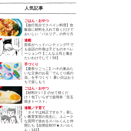
人気記事
ごはん・おやつ
【旅行気分でスペイン料理】炊
飯器に材料を入れて炊くだけで
おいしい「パエリア」の作り方
連載
部長がヘッドハンティング!? で
も会話の中身は子どものオペレ
ーション!?【こんな上司と働き
たいわけでして！58】
手づくり
【夏祭りごっこ】ハチの巣みた
いな立体のお花「でんぐり紙の
花」を手づくり！ 暑い日はおう
ちで楽しもう
ごはん・おやつ
【材料3つ！】のせて焼くだ
け！包丁いらずで超簡単「目玉
焼きトースト」
連載／子育て
「タイヤは純正ですか？」新し
い教育実習の先生に、ユニーク
な質問で攻めるスバルくんと仲
間たち【自閉症BOY★スバルく
ん・143】