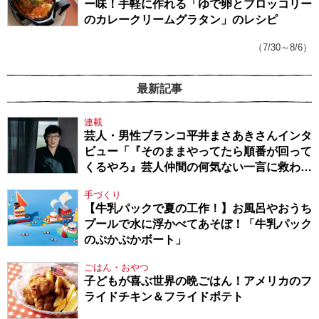
ー味！手軽に作れる「ゆで卵とブロッコリー
のカレークリームグラタン」のレシピ
（7/30～8/6）
最新記事
連載
芸人・男性ブランコ平井まさあきさんインタ
ビュー「『そのままやってたら順番が回って
くるやろ』芸人仲間の何気ない一言に救われ
てきたから、頑張れる」
手づくり
【牛乳パックで夏の工作！】お風呂やおうち
プールで水に浮かべてあそぼ！「牛乳パック
のぷかぷかボート」
ごはん・おやつ
子どもが喜ぶ世界の晩ごはん！アメリカのフ
ライドチキン＆フライドポテト