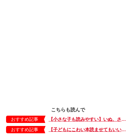
こちらも読んで
おすすめ記事
【小さな子も読みやすい】いぬ、さる、うさぎ、ゴリラにあひる…動物たちのまねっこできるかな？『まねまねっこ』発売中！
おすすめ記事
【子どもにこわい本読ませてもいいの？】「子どもはどのようなものにこわさを感じやすいのでしょうか？」