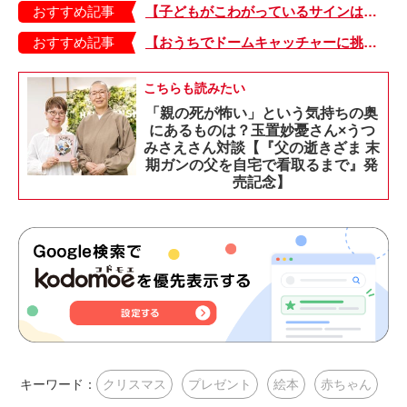
おすすめ記事
【子どもがこわがっているサインは？】「読み聞かせのとき、子どもがこわがっていると判断できるサインを教えてください！」
おすすめ記事
【おうちでドームキャッチャーに挑戦だ】アンパンマン わくわくドームキャッチャー
こちらも読みたい
「親の死が怖い」という気持ちの奥
にあるものは？玉置妙憂さん×うつ
みさえさん対談【『父の逝きざま 末
期ガンの父を自宅で看取るまで』発
売記念】
キーワード：
クリスマス
プレゼント
絵本
赤ちゃん