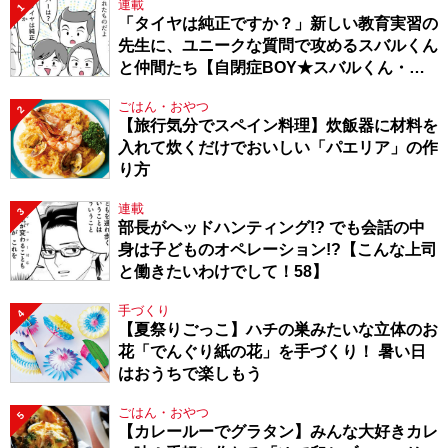
連載
1
「タイヤは純正ですか？」新しい教育実習の
先生に、ユニークな質問で攻めるスバルくん
と仲間たち【自閉症BOY★スバルくん・
143】
ごはん・おやつ
2
【旅行気分でスペイン料理】炊飯器に材料を
入れて炊くだけでおいしい「パエリア」の作
り方
連載
3
部長がヘッドハンティング!? でも会話の中
身は子どものオペレーション!?【こんな上司
と働きたいわけでして！58】
手づくり
4
【夏祭りごっこ】ハチの巣みたいな立体のお
花「でんぐり紙の花」を手づくり！ 暑い日
はおうちで楽しもう
ごはん・おやつ
5
【カレールーでグラタン】みんな大好きカレ