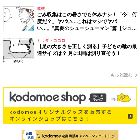
連載
ごみ収集はこの暑さでも休みナシ！「今…何
度だ？」ヤバい…これはマジでヤバ
い…。“真夏のシューシューマン”篇【シュー
シューマン・17】
カラダ・ココロ
【足の大きさを正しく測る】子どもの靴の最
適サイズは？ 月に1回は測り直そう！
もっと読む