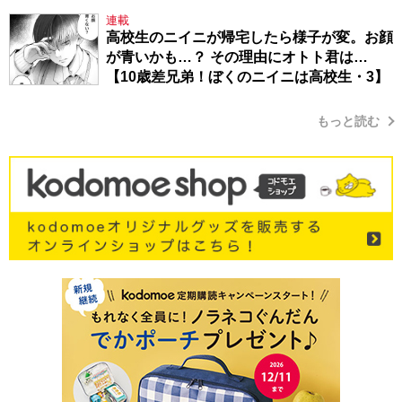
連載
高校生のニイニが帰宅したら様子が変。お顔
が青いかも…？ その理由にオトト君は…
【10歳差兄弟！ぼくのニイニは高校生・3】
もっと読む