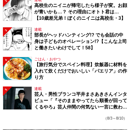
2
高校生のニイニが帰宅したら様子が変。お顔
が青いかも…？ その理由にオトト君は…
【10歳差兄弟！ぼくのニイニは高校生・3】
連載
3
部長がヘッドハンティング!? でも会話の中
身は子どものオペレーション!?【こんな上司
と働きたいわけでして！58】
ごはん・おやつ
4
【旅行気分でスペイン料理】炊飯器に材料を
入れて炊くだけでおいしい「パエリア」の作
り方
連載
5
芸人・男性ブランコ平井まさあきさんインタ
ビュー「『そのままやってたら順番が回って
くるやろ』芸人仲間の何気ない一言に救われ
てきたから、頑張れる」
（8/3～8/10）