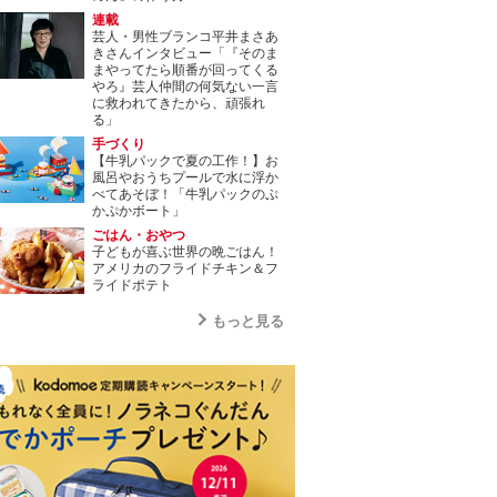
連載
芸人・男性ブランコ平井まさあ
きさんインタビュー「『そのま
まやってたら順番が回ってくる
やろ』芸人仲間の何気ない一言
に救われてきたから、頑張れ
る」
手づくり
【牛乳パックで夏の工作！】お
風呂やおうちプールで水に浮か
べてあそぼ！「牛乳パックのぷ
かぷかボート」
ごはん・おやつ
子どもが喜ぶ世界の晩ごはん！
アメリカのフライドチキン＆フ
ライドポテト
もっと見る