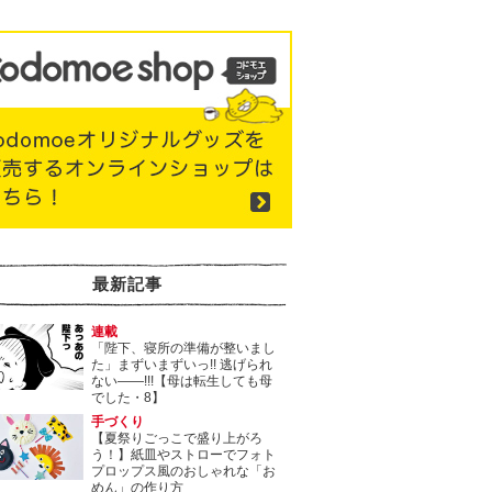
最新記事
連載
「陛下、寝所の準備が整いまし
た」まずいまずいっ!! 逃げられ
ない――!!!【母は転生しても母
でした・8】
手づくり
【夏祭りごっこで盛り上がろ
う！】紙皿やストローでフォト
プロップス風のおしゃれな「お
めん」の作り方