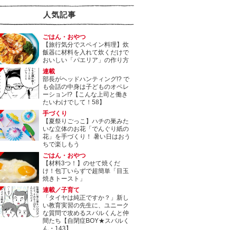
人気記事
ごはん・おやつ
【旅行気分でスペイン料理】炊
飯器に材料を入れて炊くだけで
おいしい「パエリア」の作り方
連載
部長がヘッドハンティング!? で
も会話の中身は子どものオペレ
ーション!?【こんな上司と働き
たいわけでして！58】
手づくり
【夏祭りごっこ】ハチの巣みた
いな立体のお花「でんぐり紙の
花」を手づくり！ 暑い日はおう
ちで楽しもう
ごはん・おやつ
【材料3つ！】のせて焼くだ
け！包丁いらずで超簡単「目玉
焼きトースト」
連載／子育て
「タイヤは純正ですか？」新し
い教育実習の先生に、ユニーク
な質問で攻めるスバルくんと仲
間たち【自閉症BOY★スバルく
ん・143】