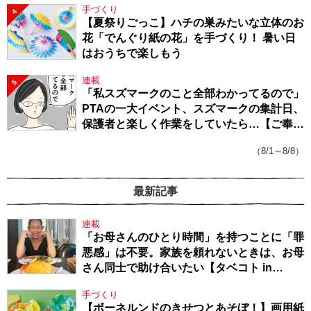
手づくり
4
【夏祭りごっこ】ハチの巣みたいな立体のお
花「でんぐり紙の花」を手づくり！ 暑い日
はおうちで楽しもう
連載
5
「私スズマークのこと全部わかってるので」
PTAの一大イベント、スズマークの集計日、
保護者と楽しく作業をしていたら…【ご奉仕
戦隊★PTA・19】
（8/1～8/8）
最新記事
連載
「お母さんのひとり時間」を持つことに「罪
悪感」は不要。家族を頼れないときは、お母
さん同士で助け合いたい【タベコト in
Berlin・130】
手づくり
【ボーネルンドのきせつとあそぼ！】画用紙