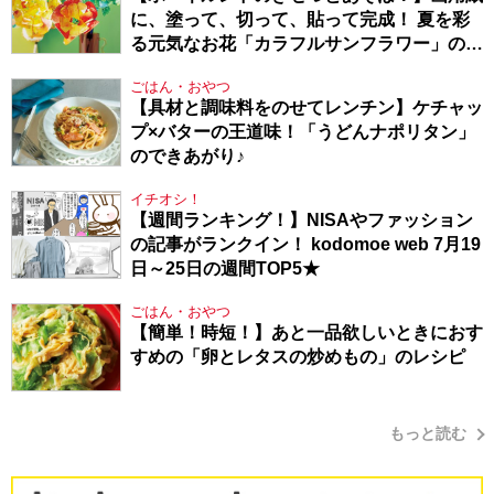
に、塗って、切って、貼って完成！ 夏を彩
る元気なお花「カラフルサンフラワー」の作
り方
ごはん・おやつ
【具材と調味料をのせてレンチン】ケチャッ
プ×バターの王道味！「うどんナポリタン」
のできあがり♪
イチオシ！
【週間ランキング！】NISAやファッション
の記事がランクイン！ kodomoe web 7月19
日～25日の週間TOP5★
ごはん・おやつ
【簡単！時短！】あと一品欲しいときにおす
すめの「卵とレタスの炒めもの」のレシピ
もっと読む