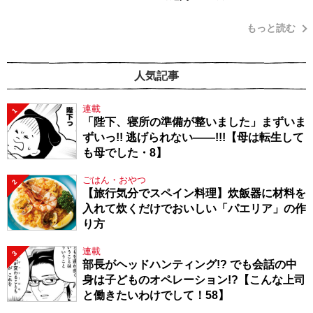
もっと読む
人気記事
連載
1
「陛下、寝所の準備が整いました」まずいま
ずいっ!! 逃げられない――!!!【母は転生して
も母でした・8】
ごはん・おやつ
2
【旅行気分でスペイン料理】炊飯器に材料を
入れて炊くだけでおいしい「パエリア」の作
り方
連載
3
部長がヘッドハンティング!? でも会話の中
身は子どものオペレーション!?【こんな上司
と働きたいわけでして！58】