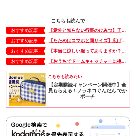
こちらも読んで
おすすめ記事
【意外と知らない行事のひみつ】子どもにはどう伝える？「お盆」って何だろう？
おすすめ記事
【たためばスマホと同サイズ】広げるとビビッドでジューシーな柄が目を引くコンパクトな「扇子」
おすすめ記事
【本当に涼しい服ってありますか？】夏素材の代表「リネン」で夏らしいおしゃれを♪「ワンピース」「パンツ」「スカート」「シャツ」の気になるアイテムはコレ！
おすすめ記事
【おうちでドームキャッチャーに挑戦だ】アンパンマン わくわくドームキャッチャー
こちらも読みたい
【定期購読キャンペーン開催中】全
員もらえる！ノラネコぐんだん でか
ポーチ