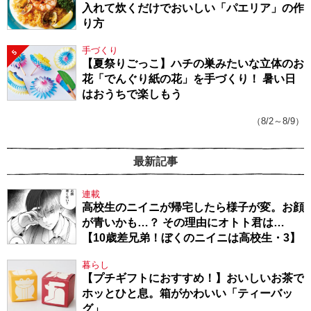
入れて炊くだけでおいしい「パエリア」の作
り方
手づくり
5
【夏祭りごっこ】ハチの巣みたいな立体のお
花「でんぐり紙の花」を手づくり！ 暑い日
はおうちで楽しもう
（8/2～8/9）
最新記事
連載
高校生のニイニが帰宅したら様子が変。お顔
が青いかも…？ その理由にオトト君は…
【10歳差兄弟！ぼくのニイニは高校生・3】
暮らし
【プチギフトにおすすめ！】おいしいお茶で
ホッとひと息。箱がかわいい「ティーバッ
グ」