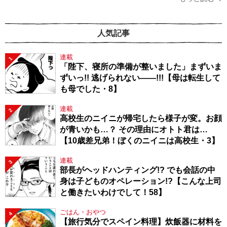
人気記事
連載
1
「陛下、寝所の準備が整いました」まずいま
ずいっ!! 逃げられない――!!!【母は転生して
も母でした・8】
連載
2
高校生のニイニが帰宅したら様子が変。お顔
が青いかも…？ その理由にオトト君は…
【10歳差兄弟！ぼくのニイニは高校生・3】
連載
3
部長がヘッドハンティング!? でも会話の中
身は子どものオペレーション!?【こんな上司
と働きたいわけでして！58】
ごはん・おやつ
4
【旅行気分でスペイン料理】炊飯器に材料を