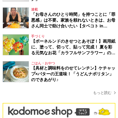
連載
「お母さんのひとり時間」を持つことに「罪
悪感」は不要。家族を頼れないときは、お母
さん同士で助け合いたい【タベコト in
Berlin・130】
手づくり
【ボーネルンドのきせつとあそぼ！】画用紙
に、塗って、切って、貼って完成！ 夏を彩
る元気なお花「カラフルサンフラワー」の作
り方
ごはん・おやつ
【具材と調味料をのせてレンチン】ケチャッ
プ×バターの王道味！「うどんナポリタン」
のできあがり♪
もっと読む