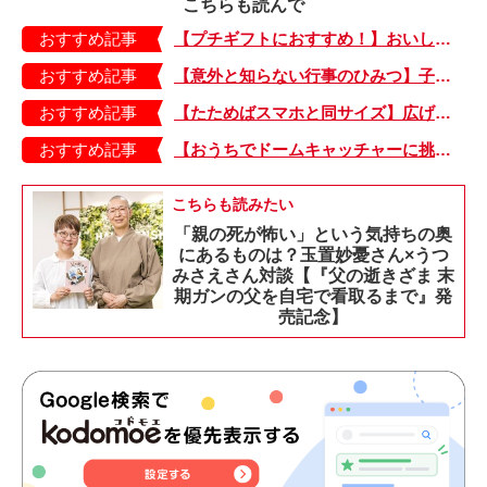
こちらも読んで
おすすめ記事
【プチギフトにおすすめ！】おいしいお茶でホッとひと息。箱がかわいい「ティーバッグ」
おすすめ記事
【意外と知らない行事のひみつ】子どもにはどう伝える？「お盆」って何だろう？
おすすめ記事
【たためばスマホと同サイズ】広げるとビビッドでジューシーな柄が目を引くコンパクトな「扇子」
おすすめ記事
【おうちでドームキャッチャーに挑戦だ】アンパンマン わくわくドームキャッチャー
こちらも読みたい
「親の死が怖い」という気持ちの奥
にあるものは？玉置妙憂さん×うつ
みさえさん対談【『父の逝きざま 末
期ガンの父を自宅で看取るまで』発
売記念】