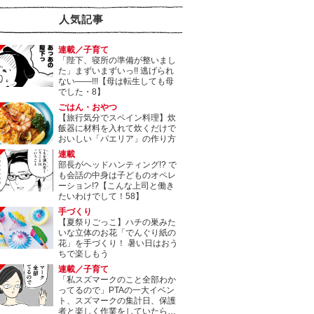
人気記事
連載／子育て
「陛下、寝所の準備が整いまし
た」まずいまずいっ!! 逃げられ
ない――!!!【母は転生しても母
でした・8】
ごはん・おやつ
【旅行気分でスペイン料理】炊
飯器に材料を入れて炊くだけで
おいしい「パエリア」の作り方
連載
部長がヘッドハンティング!? で
も会話の中身は子どものオペレ
ーション!?【こんな上司と働き
たいわけでして！58】
手づくり
【夏祭りごっこ】ハチの巣みた
いな立体のお花「でんぐり紙の
花」を手づくり！ 暑い日はおう
ちで楽しもう
連載／子育て
「私スズマークのこと全部わか
ってるので」PTAの一大イベン
ト、スズマークの集計日、保護
者と楽しく作業をしていたら…