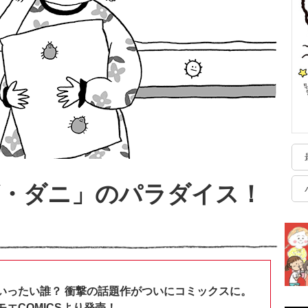
ビ・ダニ」のパラダイス！
？
いったい誰？ 衝撃の話題作がついにコミックスに。
エCOMICSより発売！