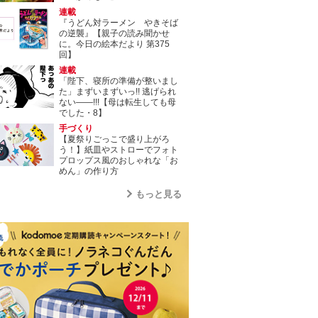
連載
『うどん対ラーメン やきそば
の逆襲』【親子の読み聞かせ
に。今日の絵本だより 第375
回】
連載
「陛下、寝所の準備が整いまし
た」まずいまずいっ!! 逃げられ
ない――!!!【母は転生しても母
でした・8】
手づくり
【夏祭りごっこで盛り上がろ
う！】紙皿やストローでフォト
プロップス風のおしゃれな「お
めん」の作り方
もっと見る