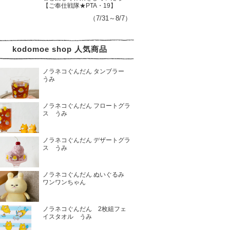
【ご奉仕戦隊★PTA・19】
（7/31～8/7）
kodomoe shop 人気商品
ノラネコぐんだん タンブラー
うみ
ノラネコぐんだん フロートグラ
ス うみ
ノラネコぐんだん デザートグラ
ス うみ
ノラネコぐんだん ぬいぐるみ
ワンワンちゃん
ノラネコぐんだん 2枚組フェ
イスタオル うみ