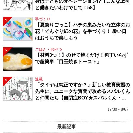
身は子どものオペレーション!?【こんな上司
と働きたいわけでして！58】
手づくり
3
【夏祭りごっこ】ハチの巣みたいな立体のお
花「でんぐり紙の花」を手づくり！ 暑い日
はおうちで楽しもう
ごはん・おやつ
4
【材料3つ！】のせて焼くだけ！包丁いらず
で超簡単「目玉焼きトースト」
連載
5
「タイヤは純正ですか？」新しい教育実習の
先生に、ユニークな質問で攻めるスバルくん
と仲間たち【自閉症BOY★スバルくん・
143】
（7/30～8/6）
最新記事