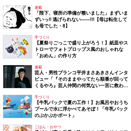
連載
「陛下、寝所の準備が整いました」まずいま
ずいっ!! 逃げられない――!!!【母は転生して
も母でした・8】
手づくり
【夏祭りごっこで盛り上がろう！】紙皿やス
トローでフォトプロップス風のおしゃれな
「おめん」の作り方
連載
芸人・男性ブランコ平井まさあきさんインタ
ビュー「『そのままやってたら順番が回って
くるやろ』芸人仲間の何気ない一言に救われ
てきたから、頑張れる」
手づくり
【牛乳パックで夏の工作！】お風呂やおうち
プールで水に浮かべてあそぼ！「牛乳パック
のぷかぷかボート」
ごはん・おやつ