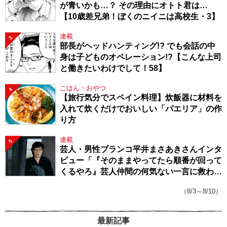
が青いかも…？ その理由にオトト君は…
【10歳差兄弟！ぼくのニイニは高校生・3】
連載
3
部長がヘッドハンティング!? でも会話の中
身は子どものオペレーション!?【こんな上司
と働きたいわけでして！58】
ごはん・おやつ
4
【旅行気分でスペイン料理】炊飯器に材料を
入れて炊くだけでおいしい「パエリア」の作
り方
連載
5
芸人・男性ブランコ平井まさあきさんインタ
ビュー「『そのままやってたら順番が回って
くるやろ』芸人仲間の何気ない一言に救われ
てきたから、頑張れる」
（8/3～8/10）
最新記事