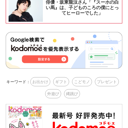
俳優・坂東龍汰さん「『スーホの白
い馬』は、子どものころの僕にとっ
てヒーローでした」
キーワード：
お出かけ
ギフト
こどモノ
プレゼント
外遊び
縄跳び