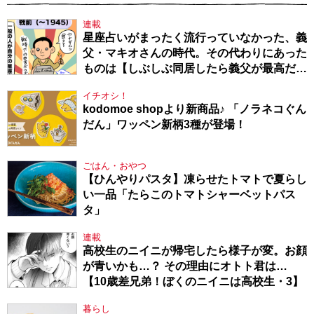
連載
星座占いがまったく流行っていなかった、義
父・マキオさんの時代。その代わりにあった
ものは【しぶしぶ同居したら義父が最高だっ
た件・104】
イチオシ！
kodomoe shopより新商品♪ 「ノラネコぐん
だん」ワッペン新柄3種が登場！
ごはん・おやつ
【ひんやりパスタ】凍らせたトマトで夏らし
い一品「たらこのトマトシャーベットパス
タ」
連載
高校生のニイニが帰宅したら様子が変。お顔
が青いかも…？ その理由にオトト君は…
【10歳差兄弟！ぼくのニイニは高校生・3】
暮らし