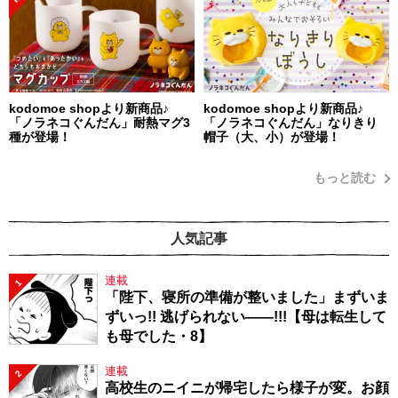
kodomoe shopより新商品♪
kodomoe shopより新商品♪
「ノラネコぐんだん」耐熱マグ3
「ノラネコぐんだん」なりきり
種が登場！
帽子（大、小）が登場！
もっと読む
人気記事
連載
1
「陛下、寝所の準備が整いました」まずいま
ずいっ!! 逃げられない――!!!【母は転生して
も母でした・8】
連載
2
高校生のニイニが帰宅したら様子が変。お顔