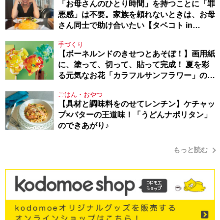
「お母さんのひとり時間」を持つことに「罪
悪感」は不要。家族を頼れないときは、お母
さん同士で助け合いたい【タベコト in
Berlin・130】
手づくり
【ボーネルンドのきせつとあそぼ！】画用紙
に、塗って、切って、貼って完成！ 夏を彩
る元気なお花「カラフルサンフラワー」の作
り方
ごはん・おやつ
【具材と調味料をのせてレンチン】ケチャッ
プ×バターの王道味！「うどんナポリタン」
のできあがり♪
もっと読む