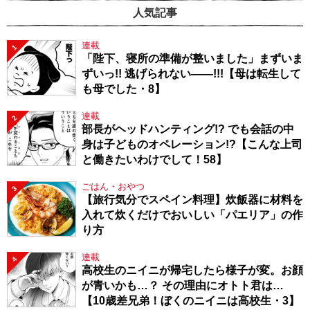
人気記事
連載
1
「陛下、寝所の準備が整いました」まずいま
ずいっ!! 逃げられない――!!!【母は転生して
も母でした・8】
連載
2
部長がヘッドハンティング!? でも会話の中
身は子どものオペレーション!?【こんな上司
と働きたいわけでして！58】
ごはん・おやつ
3
【旅行気分でスペイン料理】炊飯器に材料を
入れて炊くだけでおいしい「パエリア」の作
り方
連載
4
高校生のニイニが帰宅したら様子が変。お顔
が青いかも…？ その理由にオトト君は…
【10歳差兄弟！ぼくのニイニは高校生・3】