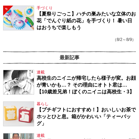
手づくり
5
【夏祭りごっこ】ハチの巣みたいな立体のお
花「でんぐり紙の花」を手づくり！ 暑い日
はおうちで楽しもう
（8/2～8/9）
最新記事
連載
高校生のニイニが帰宅したら様子が変。お顔
が青いかも…？ その理由にオトト君は…
【10歳差兄弟！ぼくのニイニは高校生・3】
暮らし
【プチギフトにおすすめ！】おいしいお茶で
ホッとひと息。箱がかわいい「ティーバッ
グ」
連載