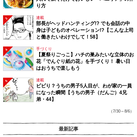
り方
連載
3
部長がヘッドハンティング!? でも会話の中
身は子どものオペレーション!?【こんな上司
と働きたいわけでして！58】
手づくり
4
【夏祭りごっこ】ハチの巣みたいな立体のお
花「でんぐり紙の花」を手づくり！ 暑い日
はおうちで楽しもう
連載
5
ビビり？うちの男子5人目が、わが家の一員
になった瞬間【うちの男子（だんご）4兄
弟・44】
（7/30～8/6）
最新記事