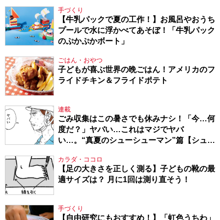
手づくり
【牛乳パックで夏の工作！】お風呂やおうち
プールで水に浮かべてあそぼ！「牛乳パック
のぷかぷかボート」
ごはん・おやつ
子どもが喜ぶ世界の晩ごはん！アメリカのフ
ライドチキン＆フライドポテト
連載
ごみ収集はこの暑さでも休みナシ！「今…何
度だ？」ヤバい…これはマジでヤバ
い…。“真夏のシューシューマン”篇【シュー
シューマン・17】
カラダ・ココロ
【足の大きさを正しく測る】子どもの靴の最
適サイズは？ 月に1回は測り直そう！
手づくり
【自由研究にもおすすめ！】「虹色うちわ」