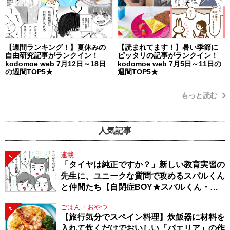
【週間ランキング！】夏休みの
【読まれてます！】暑い季節に
自由研究記事がランクイン！
ピッタリの記事がランクイン！
kodomoe web 7月12日～18日
kodomoe web 7月5日～11日の
の週間TOP5★
週間TOP5★
もっと読む
人気記事
連載
1
「タイヤは純正ですか？」新しい教育実習の
先生に、ユニークな質問で攻めるスバルくん
と仲間たち【自閉症BOY★スバルくん・
143】
ごはん・おやつ
2
【旅行気分でスペイン料理】炊飯器に材料を
入れて炊くだけでおいしい「パエリア」の作