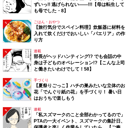
ずいっ!! 逃げられない――!!!【母は転生して
も母でした・8】
ごはん・おやつ
2
【旅行気分でスペイン料理】炊飯器に材料を
入れて炊くだけでおいしい「パエリア」の作
り方
連載
3
部長がヘッドハンティング!? でも会話の中
身は子どものオペレーション!?【こんな上司
と働きたいわけでして！58】
手づくり
4
【夏祭りごっこ】ハチの巣みたいな立体のお
花「でんぐり紙の花」を手づくり！ 暑い日
はおうちで楽しもう
連載
5
「私スズマークのこと全部わかってるので」
PTAの一大イベント、スズマークの集計日、
保護者と楽しく作業をしていたら…【ご奉仕