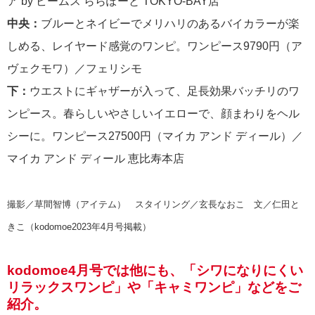
ア by ビームス ららぽーと TOKYO-BAY店
中央：
ブルーとネイビーでメリハリのあるバイカラーが楽
しめる、レイヤード感覚のワンピ。ワンピース9790円（ア
ヴェクモワ）／フェリシモ
下：
ウエストにギャザーが入って、足長効果バッチリのワ
ンピース。春らしいやさしいイエローで、顔まわりをヘル
シーに。ワンピース27500円（マイカ アンド ディール）／
マイカ アンド ディール 恵比寿本店
撮影／草間智博（アイテム） スタイリング／玄長なおこ 文／仁田と
きこ（kodomoe2023年4月号掲載）
kodomoe4月号では他にも、「シワになりにくい
リラックスワンピ」や「キャミワンピ」などをご
紹介。