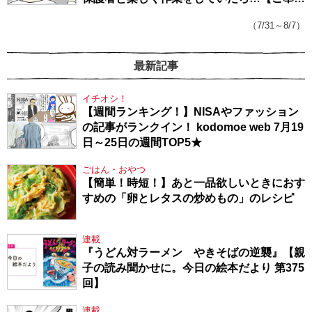
戦隊★PTA・19】
（7/31～8/7）
最新記事
イチオシ！
【週間ランキング！】NISAやファッション
の記事がランクイン！ kodomoe web 7月19
日～25日の週間TOP5★
ごはん・おやつ
【簡単！時短！】あと一品欲しいときにおす
すめの「卵とレタスの炒めもの」のレシピ
連載
『うどん対ラーメン やきそばの逆襲』【親
子の読み聞かせに。今日の絵本だより 第375
回】
連載