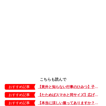
こちらも読んで
おすすめ記事
【意外と知らない行事のひみつ】子どもにはどう伝える？「お盆」って何だろう？
おすすめ記事
【たためばスマホと同サイズ】広げるとビビッドでジューシーな柄が目を引くコンパクトな「扇子」
おすすめ記事
【本当に涼しい服ってありますか？】夏素材の代表「リネン」で夏らしいおしゃれを♪「ワンピース」「パンツ」「スカート」「シャツ」の気になるアイテムはコレ！