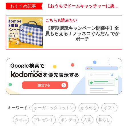
おすすめ記事
【おうちでドームキャッチャーに挑戦だ】アンパンマン わくわくドームキャッチャー
こちらも読みたい
【定期購読キャンペーン開催中】全
員もらえる！ノラネコぐんだん でか
ポーチ
キーワード：
オーガニックコットン
かうめも
ギフト
タオル
プレゼント
ポンチョ
入園
暮らし