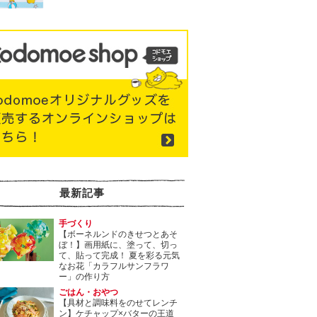
最新記事
手づくり
【ボーネルンドのきせつとあそ
ぼ！】画用紙に、塗って、切っ
て、貼って完成！ 夏を彩る元気
なお花「カラフルサンフラワ
ー」の作り方
ごはん・おやつ
【具材と調味料をのせてレンチ
ン】ケチャップ×バターの王道