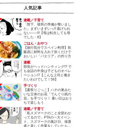
人気記事
連載／子育て
「陛下、寝所の準備が整いまし
た」まずいまずいっ!! 逃げられ
ない――!!!【母は転生しても母
でした・8】
ごはん・おやつ
【旅行気分でスペイン料理】炊
飯器に材料を入れて炊くだけで
おいしい「パエリア」の作り方
連載
部長がヘッドハンティング!? で
も会話の中身は子どものオペレ
ーション!?【こんな上司と働き
たいわけでして！58】
手づくり
【夏祭りごっこ】ハチの巣みた
いな立体のお花「でんぐり紙の
花」を手づくり！ 暑い日はおう
ちで楽しもう
連載／子育て
「私スズマークのこと全部わか
ってるので」PTAの一大イベン
ト、スズマークの集計日、保護
者と楽しく作業をしていたら…