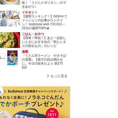
味！「うどんナポリタン」ので
きあがり♪
イチオシ！
【週間ランキング！】NISAやフ
ァッションの記事がランクイ
ン！ kodomoe web 7月19日～
25日の週間TOP5★
ごはん・おやつ
【簡単！時短！】あと一品欲し
いときにおすすめの「卵とレタ
スの炒めもの」のレシピ
連載
『うどん対ラーメン やきそば
の逆襲』【親子の読み聞かせ
に。今日の絵本だより 第375
回】
もっと見る