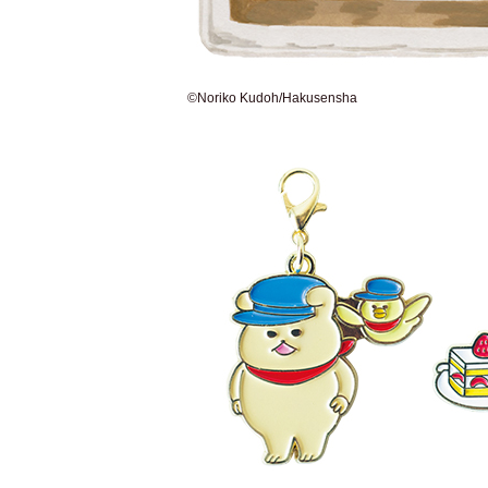
©Noriko Kudoh/Hakusensha