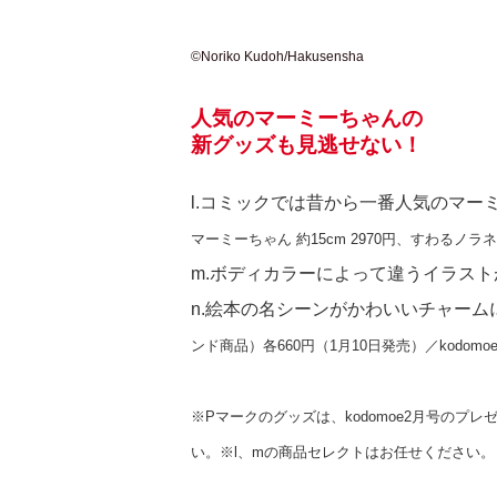
©Noriko Kudoh/Hakusensha
人気のマーミーちゃんの
新グッズも見逃せない！
l.コミックでは昔から一番人気のマー
マーミーちゃん 約15cm 2970円、すわるノラネコM 
m.ボディカラーによって違うイラス
n.絵本の名シーンがかわいいチャーム
ンド商品）各660円（1月10日発売）／kodomoe 
※Pマークのグッズは、kodomoe2月号のプレゼ
い。※l、mの商品セレクトはお任せください。