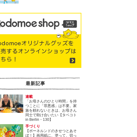
最新記事
連載
「お母さんのひとり時間」を持
つことに「罪悪感」は不要。家
族を頼れないときは、お母さん
同士で助け合いたい【タベコト
in Berlin・130】
手づくり
【ボーネルンドのきせつとあそ
ぼ！】画用紙に、塗って、切っ