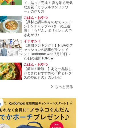
て、貼って完成！ 夏を彩る元気
なお花「カラフルサンフラワ
ー」の作り方
ごはん・おやつ
【具材と調味料をのせてレンチ
ン】ケチャップ×バターの王道
味！「うどんナポリタン」ので
きあがり♪
イチオシ！
【週間ランキング！】NISAやフ
ァッションの記事がランクイ
ン！ kodomoe web 7月19日～
25日の週間TOP5★
ごはん・おやつ
【簡単！時短！】あと一品欲し
いときにおすすめの「卵とレタ
スの炒めもの」のレシピ
もっと見る