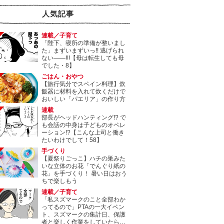
人気記事
連載／子育て
「陛下、寝所の準備が整いまし
た」まずいまずいっ!! 逃げられ
ない――!!!【母は転生しても母
でした・8】
ごはん・おやつ
【旅行気分でスペイン料理】炊
飯器に材料を入れて炊くだけで
おいしい「パエリア」の作り方
連載
部長がヘッドハンティング!? で
も会話の中身は子どものオペレ
ーション!?【こんな上司と働き
たいわけでして！58】
手づくり
【夏祭りごっこ】ハチの巣みた
いな立体のお花「でんぐり紙の
花」を手づくり！ 暑い日はおう
ちで楽しもう
連載／子育て
「私スズマークのこと全部わか
ってるので」PTAの一大イベン
ト、スズマークの集計日、保護
者と楽しく作業をしていたら…