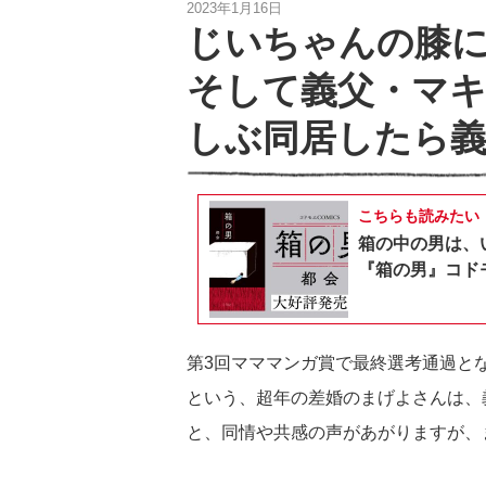
2023年1月16日
じいちゃんの膝
そして義父・マ
しぶ同居したら義
こちらも読みたい
箱の中の男は、
『箱の男』コドモ
第3回マママンガ賞で最終選考通過と
という、超年の差婚のまげよさんは、
と、同情や共感の声があがりますが、