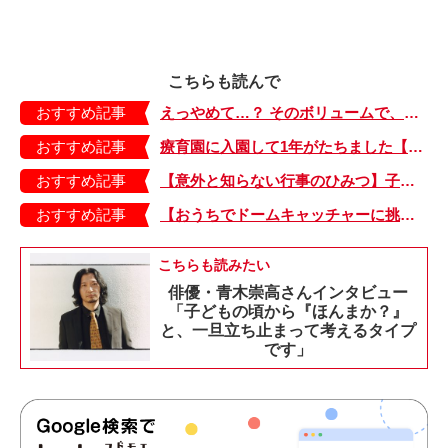
こちらも読んで
おすすめ記事
えっやめて…？ そのボリュームで、言わないで？【もちもち！おもちBOY・17】
おすすめ記事
療育園に入園して1年がたちました【少し大変で、すっごく幸せ～ドラベ症候群の娘と心臓に毛の生えた母～・17】
おすすめ記事
【意外と知らない行事のひみつ】子どもにはどう伝える？「お盆」って何だろう？
おすすめ記事
【おうちでドームキャッチャーに挑戦だ】アンパンマン わくわくドームキャッチャー
こちらも読みたい
俳優・青木崇高さんインタビュー
「子どもの頃から『ほんまか？』
と、一旦立ち止まって考えるタイプ
です」