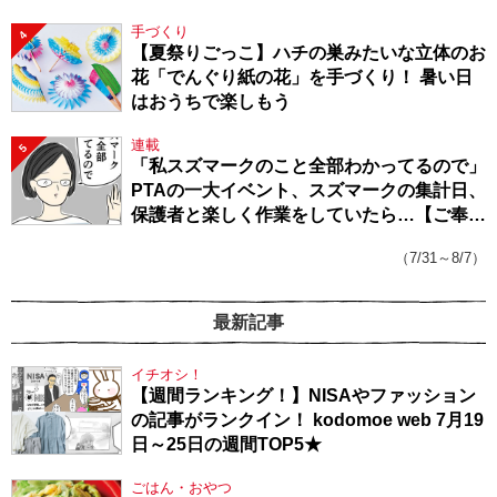
手づくり
4
【夏祭りごっこ】ハチの巣みたいな立体のお
花「でんぐり紙の花」を手づくり！ 暑い日
はおうちで楽しもう
連載
5
「私スズマークのこと全部わかってるので」
PTAの一大イベント、スズマークの集計日、
保護者と楽しく作業をしていたら…【ご奉仕
戦隊★PTA・19】
（7/31～8/7）
最新記事
イチオシ！
【週間ランキング！】NISAやファッション
の記事がランクイン！ kodomoe web 7月19
日～25日の週間TOP5★
ごはん・おやつ