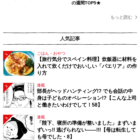
の週間TOP5★
もっと読む
人気記事
ごはん・おやつ
1
【旅行気分でスペイン料理】炊飯器に材料を
入れて炊くだけでおいしい「パエリア」の作
り方
連載
2
部長がヘッドハンティング!? でも会話の中
身は子どものオペレーション!?【こんな上司
と働きたいわけでして！58】
連載
3
「陛下、寝所の準備が整いました」まずいま
ずいっ!! 逃げられない――!!!【母は転生して
も母でした・8】