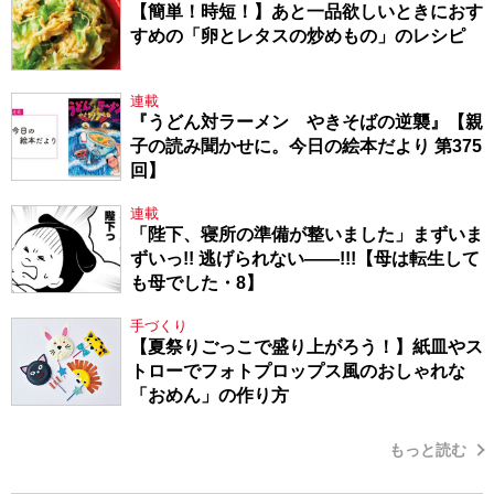
【簡単！時短！】あと一品欲しいときにおす
すめの「卵とレタスの炒めもの」のレシピ
連載
『うどん対ラーメン やきそばの逆襲』【親
子の読み聞かせに。今日の絵本だより 第375
回】
連載
「陛下、寝所の準備が整いました」まずいま
ずいっ!! 逃げられない――!!!【母は転生して
も母でした・8】
手づくり
【夏祭りごっこで盛り上がろう！】紙皿やス
トローでフォトプロップス風のおしゃれな
「おめん」の作り方
もっと読む