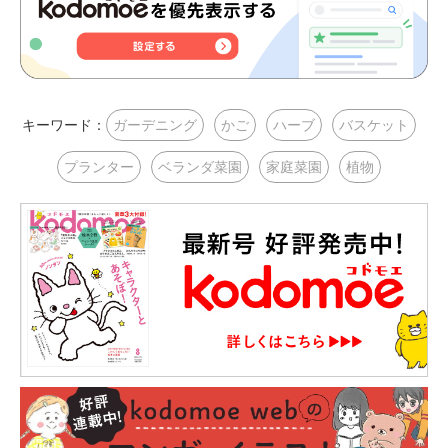
キーワード：
ガーデニング
かご
ハーブ
バスケット
プランター
ベランダ菜園
家庭菜園
植物